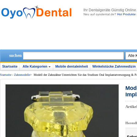
lhr Dentalgeräte Günstig Online
Neu auf oyodental.de?
Hot Produkte 
suchen
Startseite
Alle Kategorien
Mobile dentaleinheit
Winkelstücke Zahnmedizin
Startseite
-
Zahnmodelle
>
Modell der Zahnzähne Unterrichten Sie das Studium Oral Implantatversorgung & P
Mode
Impl
Artik
Herstel