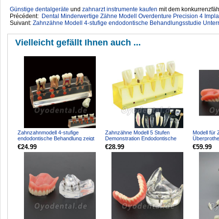
Günstige dentalgeräte
‎ und
zahnarzt instrumente kaufen
mit dem konkurrenzfähi
Précédent:
Dental Minderwertige Zähne Modell Overdenture Precision 4 Impla
Suivant:
Zahnzähne Modell 4-stufige endodontische Behandlungsstudie Unterr
Vielleicht gefällt Ihnen auch ...
Zahnzahnmodell 4-stufige
Zahnzähne Modell 5 Stufen
Modell für
endodontische Behandlung zeigt
Demonstration Endodontische
Überprothe
anatomisches M4018-01
Behandlung Wurzelkanal Sch...
Implantate
€24.99
€28.99
€59.99