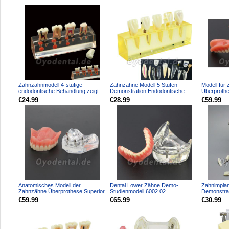
Zahnzahnmodell 4-stufige
Zahnzähne Modell 5 Stufen
Modell für
endodontische Behandlung zeigt
Demonstration Endodontische
Überprothe
anatomisches M4018-01
Behandlung Wurzelkanal Sch...
Implantate
€24.99
€28.99
€59.99
Anatomisches Modell der
Dental Lower Zähne Demo-
Zahnimplan
Zahnzähne Überprothese Superior
Studienmodell 6002 02
Demonstrat
mit 4 Implantaten Demo M...
Overdenture Unten 4 Implantate
Restaurati
€59.99
€65.99
€30.99