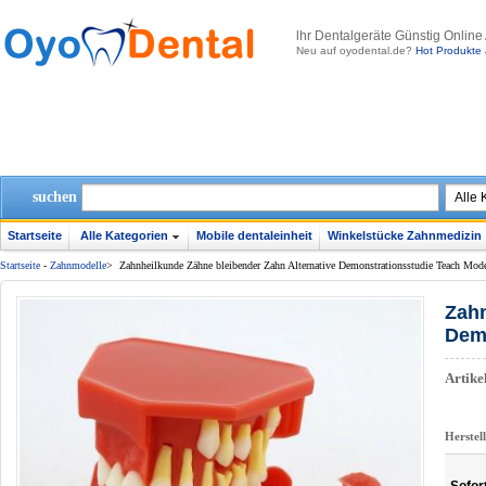
lhr Dentalgeräte Günstig Online
Neu auf oyodental.de?
Hot Produkte 
suchen
Startseite
Alle Kategorien
Mobile dentaleinheit
Winkelstücke Zahnmedizin
Startseite
-
Zahnmodelle
>
Zahnheilkunde Zähne bleibender Zahn Alternative Demonstrationsstudie Teach Mod
Zahn
Demo
Artik
Herstel