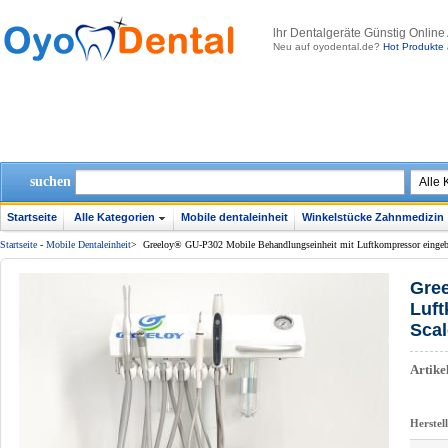
lhr Dentalgeräte Günstig Online
Neu auf oyodental.de?
Hot Produkte 
suchen
Startseite
Alle Kategorien
Mobile dentaleinheit
Winkelstücke Zahnmedizin
Startseite
-
Mobile Dentaleinheit
>
Greeloy® GU-P302 Mobile Behandlungseinheit mit Luftkompressor eingeb
Gree
Luft
Scal
Artik
Herstel