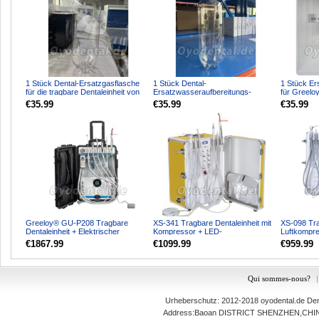
1 Stück Dental-Ersatzgasflasche
1 Stück Dental-
1 Stück Er
für die tragbare Dentaleinheit von
Ersatzwasseraufbereitungs-
für Greelo
Greeloy
Reinigungsflasche für tragbare
Dental Deli
€35.99
€35.99
€35.99
Dental-L...
Greeloy® GU-P208 Tragbare
XS-341 Tragbare Dentaleinheit mit
XS-098 Tra
Dentaleinheit + Elektrischer
Kompressor + LED-
Luftkompre
Dentalmotor + Polymerisat...
Polymerisationslampe + Scaler...
Wege-Luftsp
€1867.99
€1099.99
€959.99
Qui sommes-nous?
|
Urheberschutz: 2012-2018
oyodental.de
Dent
Address:Baoan DISTRICT SHENZHEN,C