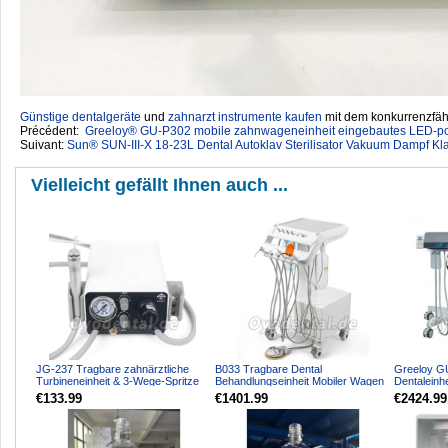
Günstige dentalgeräte
‎ und
zahnarzt instrumente kaufen
mit dem konkurrenzfähi
Précédent:
Greeloy® GU-P302 mobile zahnwageneinheit eingebautes LED-po
Suivant:
Sun® SUN-III-X 18-23L Dental Autoklav Sterilisator Vakuum Dampf Kl
Vielleicht gefällt Ihnen auch ...
JG-237 Tragbare zahnärztliche
B033 Tragbare Dental
Greeloy G
Turbineneinheit & 3-Wege-Spritze
Behandlungseinheit Mobiler Wagen
Dentaleinh
Betrieb mit Luftk...
mit Luftkompressor Scaler ...
Elektromoto
€133.99
€1401.99
€2424.99