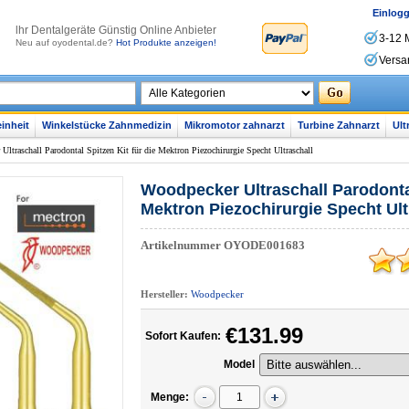
Einlog
lhr Dentalgeräte Günstig Online Anbieter
3-12 
Neu auf oyodental.de?
Hot Produkte anzeigen!
Versa
inheit
Winkelstücke Zahnmedizin
Mikromotor zahnarzt
Turbine Zahnarzt
Ult
Ultraschall Parodontal Spitzen Kit für die Mektron Piezochirurgie Specht Ultraschall
Woodpecker Ultraschall Parodontal
Mektron Piezochirurgie Specht Ult
Artikelnummer
OYODE001683
Hersteller:
Woodpecker
€131.99
Sofort Kaufen:
Model
Menge: