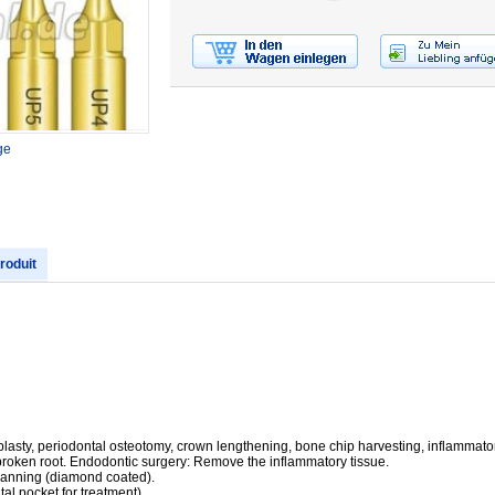
ge
produit
lasty, periodontal osteotomy, crown lengthening, bone chip harvesting, inflammatory
 broken root. Endodontic surgery: Remove the inflammatory tissue.
lanning (diamond coated).
al pocket for treatment).