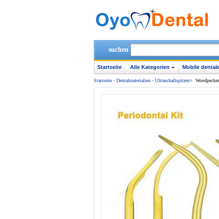
suchen
Startseite
Alle Kategorien
Mobile dentale
Startseite
-
Dentalmaterialien
-
Ultraschallspitzen
>
Woodpecker 