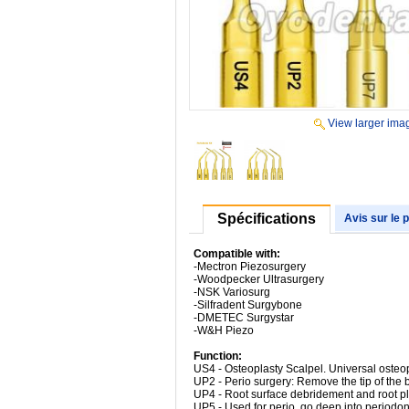
View larger ima
Spécifications
Avis sur le 
Compatible with:
-Mectron Piezosurgery
-Woodpecker Ultrasurgery
-NSK Variosurg
-Silfradent Surgybone
-DMETEC Surgystar
-W&H Piezo
Function:
US4 - Osteoplasty Scalpel. Universal osteop
UP2 - Perio surgery: Remove the tip of the
UP4 - Root surface debridement and root p
UP5 - Used for perio, go deep into periodont