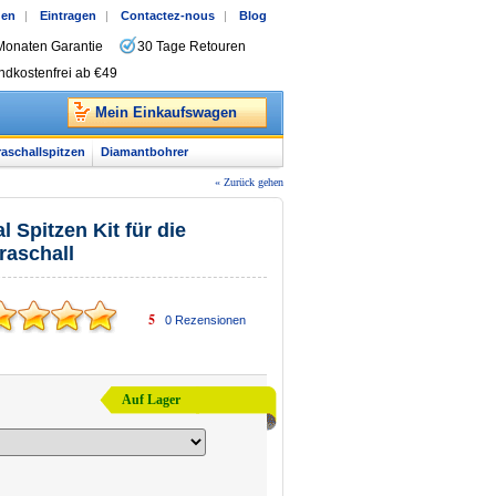
gen
|
Eintragen
|
Contactez-nous
|
Blog
Monaten Garantie
30 Tage Retouren
ndkostenfrei ab €49
Mein Einkaufswagen
raschallspitzen
Diamantbohrer
« Zurück gehen
 Spitzen Kit für die
raschall
5
0
Rezensionen
Auf Lager