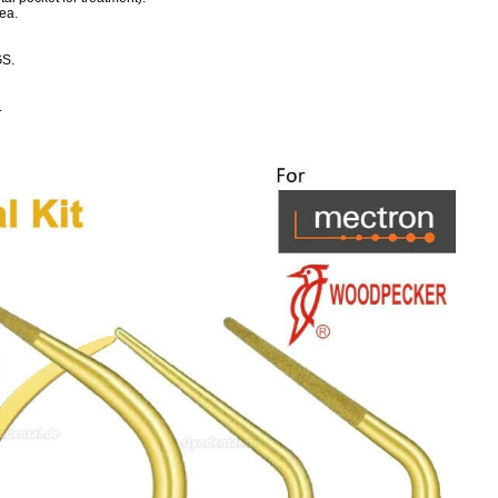
ea.
GS.
.