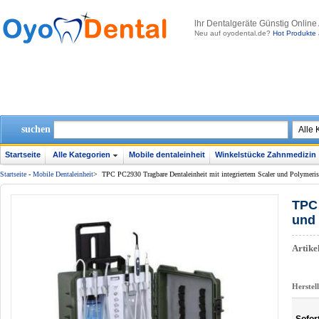
lhr Dentalgeräte Günstig Online
Neu auf oyodental.de?
Hot Produkte 
suchen
Startseite
Alle Kategorien
Mobile dentaleinheit
Winkelstücke Zahnmedizin
Startseite
-
Mobile Dentaleinheit
>
TPC PC2930 Tragbare Dentaleinheit mit integriertem Scaler und Polymerisa
TPC 
und 
Artik
Herstel