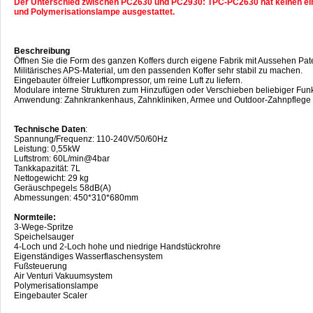
Der Unterschied zwischen PC2630 und PC2930: TPC-PC2630 hat keinen ein
und Polymerisationslampe ausgestattet.
Beschreibung
Öffnen Sie die Form des ganzen Koffers durch eigene Fabrik mit Aussehen Pat
Militärisches APS-Material, um den passenden Koffer sehr stabil zu machen.
Eingebauter ölfreier Luftkompressor, um reine Luft zu liefern.
Modulare interne Strukturen zum Hinzufügen oder Verschieben beliebiger Fun
Anwendung: Zahnkrankenhaus, Zahnkliniken, Armee und Outdoor-Zahnpflege 
Technische Daten
:
Spannung/Frequenz: 110-240V/50/60Hz
Leistung: 0,55kW
Luftstrom: 60L/min@4bar
Tankkapazität: 7L
Nettogewicht: 29 kg
Geräuschpegel≤ 58dB(A)
Abmessungen: 450*310*680mm
Normteile:
3-Wege-Spritze
Speichelsauger
4-Loch und 2-Loch hohe und niedrige Handstückrohre
Eigenständiges Wasserflaschensystem
Fußsteuerung
Air Venturi Vakuumsystem
Polymerisationslampe
Eingebauter Scaler