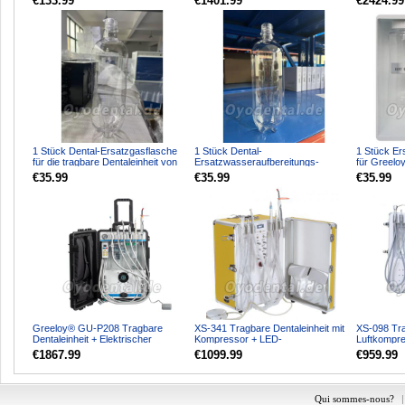
€133.99
€1401.99
€2424.99
1 Stück Dental-Ersatzgasflasche
1 Stück Dental-
1 Stück Er
für die tragbare Dentaleinheit von
Ersatzwasseraufbereitungs-
für Greelo
Greeloy
Reinigungsflasche für tragbare
Dental Deli
€35.99
€35.99
€35.99
Dental-L...
Greeloy® GU-P208 Tragbare
XS-341 Tragbare Dentaleinheit mit
XS-098 Tra
Dentaleinheit + Elektrischer
Kompressor + LED-
Luftkompre
Dentalmotor + Polymerisat...
Polymerisationslampe + Scaler...
Wege-Luftsp
€1867.99
€1099.99
€959.99
Qui sommes-nous?
|