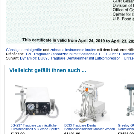
Günstige dentalgeräte
‎ und
zahnarzt instrumente kaufen
mit dem konkurrenzfähi
Précédent:
TPC Tragbarer Zahnarztstuhl mit Speischale + LED-Licht + Dental
Suivant:
Dynamic® DU893 Tragbare Dentaleinheit mit Luftkompressor + Ultras
Vielleicht gefällt Ihnen auch ...
JG-237 Tragbare zahnärztliche
B033 Tragbare Dental
Greeloy G
Turbineneinheit & 3-Wege-Spritze
Behandlungseinheit Mobiler Wagen
Dentaleinh
Betrieb mit Luftk...
mit Luftkompressor Scaler ...
Elektromoto