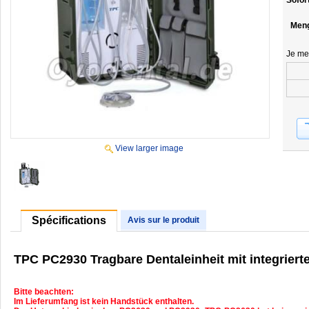
Sofor
Men
Je me
View larger image
Spécifications
Avis sur le produit
TPC PC2930 Tragbare Dentaleinheit mit integriert
Bitte beachten:
Im Lieferumfang ist kein Handstück enthalten.