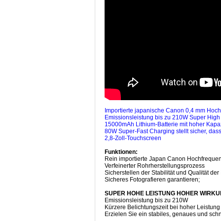
Importierte japanische Canon 0,4 mm Hoc
Emissionsleistung bis zu 210W Super High
15000mAh Lithium-Batterie mit hoher Kapaz
80W Super-Fast Charging stellt sicher, da
2,8-Zoll-Touchscreen
Funktionen:
Rein importierte Japan Canon Hochfreque
Verfeinerter Rohrherstellungsprozess
Sicherstellen der Stabilität und Qualität 
Sicheres Fotografieren garantieren;
SUPER HOHE LEISTUNG HOHER WIRK
Emissionsleistung bis zu 210W
Kürzere Belichtungszeit bei hoher Leistung
Erzielen Sie ein stabiles, genaues und sch