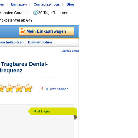
gen
|
Eintragen
|
Contactez-nous
|
Blog
Monaten Garantie
30 Tage Retouren
ndkostenfrei ab €49
Mein Einkaufswagen
raschallspitzen
Diamantbohrer
« Zurück gehen
Tragbares Dental-
frequenz
5
0
Rezensionen
Auf Lager