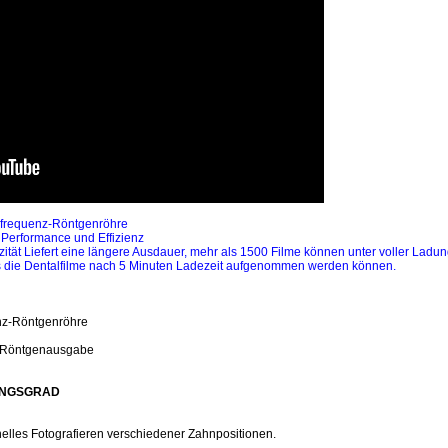
hfrequenz-Röntgenröhre
 Performance und Effizienz
ität Liefert eine längere Ausdauer, mehr als 1500 Filme können unter voller La
ss die Dentalfilme nach 5 Minuten Ladezeit aufgenommen werden können.
nz-Röntgenröhre
der Röntgenausgabe
UNGSGRAD
nelles Fotografieren verschiedener Zahnpositionen.