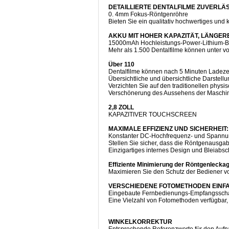
DETAILLIERTE DENTALFILME ZUVERLÄ
0. 4mm Fokus-Röntgenröhre
Bieten Sie ein qualitativ hochwertiges und 
AKKU MIT HOHER KAPAZITÄT, LÄNGE
15000mAh Hochleistungs-Power-Lithium-Bat
Mehr als 1.500 Dentalfilme können unter 
Über 110
Dentalfilme können nach 5 Minuten Ladez
Übersichtliche und übersichtliche Darstell
Verzichten Sie auf den traditionellen physi
Verschönerung des Aussehens der Maschi
2,8 ZOLL
KAPAZITIVER TOUCHSCREEN
MAXIMALE EFFIZIENZ UND SICHERHEIT:
Konstanter DC-Hochfrequenz- und Spann
Stellen Sie sicher, dass die Röntgenausga
Einzigartiges internes Design und Bleiabs
Effiziente Minimierung der Röntgenlecka
Maximieren Sie den Schutz der Bediener vo
VERSCHIEDENE FOTOMETHODEN EINFA
Eingebaute Fernbedienungs-Empfangsschal
Eine Vielzahl von Fotomethoden verfügbar, 
WINKELKORREKTUR
Entsprechende Referenzwerte für den Aufn