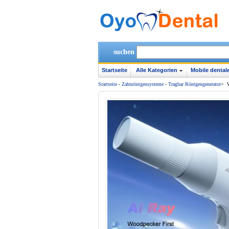
suchen
Startseite
Alle Kategorien
Mobile dentale
Startseite
-
Zahnröntgensysteme
-
Tragbar Röntgengenerator
>