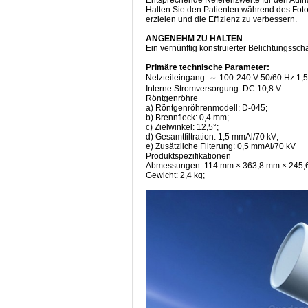
Halten Sie den Patienten während des Fotog
erzielen und die Effizienz zu verbessern.
ANGENEHM ZU HALTEN
Ein vernünftig konstruierter Belichtungsscha
Primäre technische Parameter:
Netzteileingang: ～ 100-240 V 50/60 Hz 1,5
Interne Stromversorgung: DC 10,8 V
Röntgenröhre
a) Röntgenröhrenmodell: D-045;
b) Brennfleck: 0,4 mm;
c) Zielwinkel: 12,5°;
d) Gesamtfiltration: 1,5 mmAl/70 kV;
e) Zusätzliche Filterung: 0,5 mmAl/70 kV
Produktspezifikationen
Abmessungen: 114 mm × 363,8 mm × 245
Gewicht: 2,4 kg;