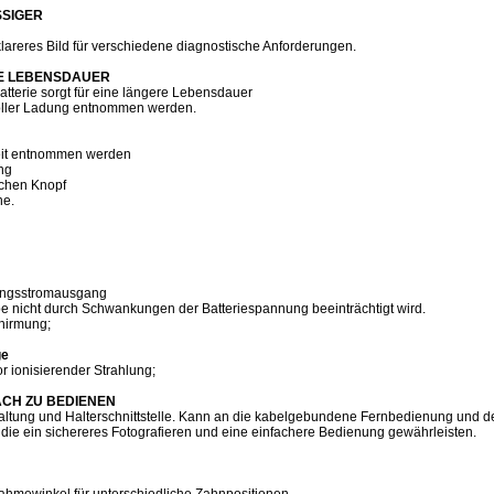
SSIGER
klareres Bild für verschiedene diagnostische Anforderungen.
RE LEBENSDAUER
terie sorgt für eine längere Lebensdauer
voller Ladung entnommen werden.
eit entnommen werden
ung
schen Knopf
ne.
ungsstromausgang
be nicht durch Schwankungen der Batteriespannung beeinträchtigt wird.
chirmung;
ge
r ionisierender Strahlung;
CH ZU BEDIENEN
tung und Halterschnittstelle. Kann an die kabelgebundene Fernbedienung und d
die ein sichereres Fotografieren und eine einfachere Bedienung gewährleisten.
ahmewinkel für unterschiedliche Zahnpositionen.