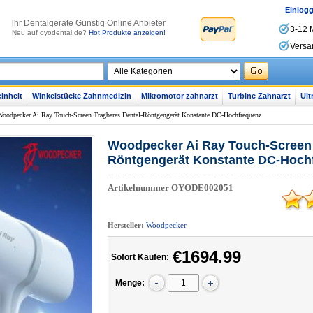
Einlog
lhr Dentalgeräte Günstig Online Anbieter
3-12 
Neu auf oyodental.de?
Hot Produkte anzeigen!
Versa
inheit
Winkelstücke Zahnmedizin
Mikromotor zahnarzt
Turbine Zahnarzt
Ult
Woodpecker Ai Ray Touch-Screen Tragbares Dental-Röntgengerät Konstante DC-Hochfrequenz
Woodpecker Ai Ray Touch-Screen 
Röntgengerät Konstante DC-Hoch
Artikelnummer
OYODE002051
Hersteller:
Woodpecker
€1694.99
Sofort Kaufen:
Menge: