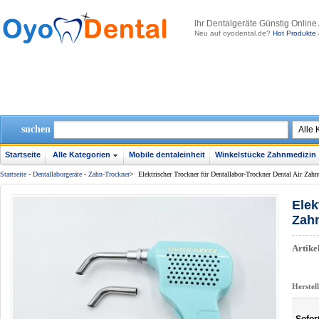
lhr Dentalgeräte Günstig Online
Neu auf oyodental.de?
Hot Produkte 
suchen
Startseite
Alle Kategorien
Mobile dentaleinheit
Winkelstücke Zahnmedizin
Startseite
-
Dentallaborgeräte
-
Zahn-Trockner
>
Elektrischer Trockner für Dentallabor-Trockner Dental Air Zahn
Elek
Zah
Artik
Herstel