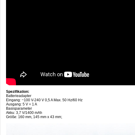
Spezifikation:
Batterieadapter
Eingang: ~100 V-240 V 0,5 A Max. 50 Hz/60 Hz
Ausgang: 5 V = 1 A
Basisparameter
Akku: 3,7 V/1400 mAh
Größe: 160 mm, 145 mm x 43 mm;