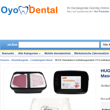
lhr Dentalgeräte Günstig Online
Neu auf oyodental.de?
Hot Produkte 
suchen
Startseite
Alle Kategorien
Mobile dentaleinheit
Winkelstücke Zahnmedizin
Startseite
-
Dentallaborgeräte
-
Lichthärtegerät-Dental
>
HUGE Dentallabor-Lichthärtungseinheit UV-Lichthärtu
HUGE
Masc
Artik
Herstel