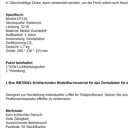
4. Gleichmäßige Dicke, kann verwendet werden, um die Form sofort nach Absc
Spezifisch:
Modell:OT191
Stromquelle: Elektrisch
Leistung: 32 W
Material: Metall, Kunststoff
Haltbarkeit: 3 Jahre
Anwendung: Dentallabor
Zertifizierung:CE;
Gewicht: 1,7 kg
Größe: 280 * 230 * 115 mm
Paket beinhaltet:
1*32W Lichthärtungsofen
1 *Anleitung;
1 Box RIESIGEs lichthärtendes Modellharzmaterial für das Dentallabor für d
Geeignet zur Herstellung individueller Löffel für Totalprothesen. Setzen Sie ei
Prothesenreparatur effektiv zu verbessern.
Merkmale:
Kein schlechter Geruch;
Gute Zähigkeit;
Ausreichende Betriebszeit
Packliste: 50 Stück/Karton