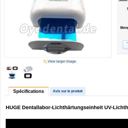
Sofor
Men
View larger image
Spécifications
Avis sur le produit
HUGE Dentallabor-Lichthärtungseinheit UV-Licht