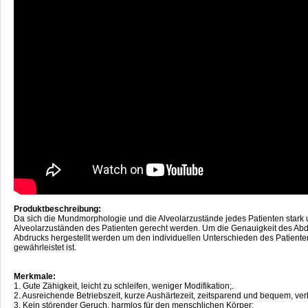
Produktbeschreibung:
Da sich die Mundmorphologie und die Alveolarzustände jedes Patienten stark un
Alveolarzuständen des Patienten gerecht werden. Um die Genauigkeit des Abdr
Abdrucks hergestellt werden um den individuellen Unterschieden des Patienten
gewährleistet ist.
Merkmale:
1. Gute Zähigkeit, leicht zu schleifen, weniger Modifikation;.
2. Ausreichende Betriebszeit, kurze Aushärtezeit, zeitsparend und bequem, verbe
3. Kein störender Geruch, harmlos für den menschlichen Körper;