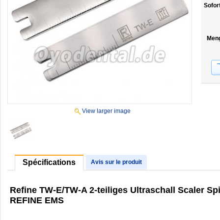
Sofor
Men
View larger image
Spécifications
Avis sur le produit
Refine TW-E/TW-A 2-teiliges Ultraschall Scaler 
REFINE EMS