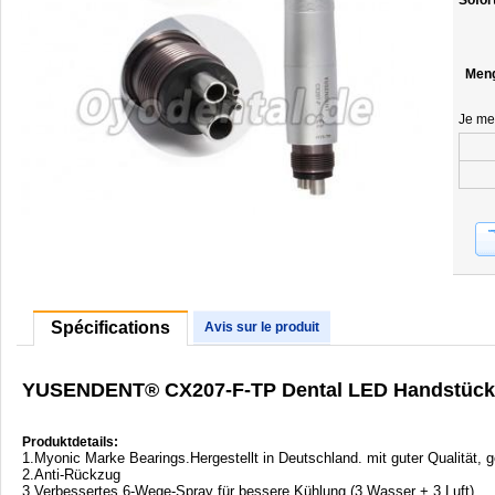
Sofor
Men
Je me
Spécifications
Avis sur le produit
YUSENDENT® CX207-F-TP Dental LED Handstück
Produktdetails:
1.Myonic Marke Bearings.Hergestellt in Deutschland. mit guter Qualität, 
2.Anti-Rückzug
3.Verbessertes 6-Wege-Spray für bessere Kühlung (3 Wasser + 3 Luft)