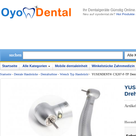
lhr Dentalgeräte Günstig Online
Neu auf oyodental.de?
Hot Produkte 
suchen
Startseite
Alle Kategorien
Mobile dentaleinheit
Winkelstücke Zahnmedizin
Startseite
-
Dentale Handstücke
-
Dentalturbine
-
Wrench Typ Handstück
>
YUSENDENT® CX207-F-TP Dental
YUS
Dre
Artik
Herstel