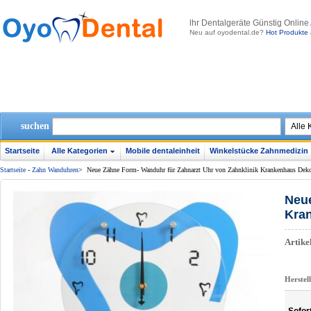
lhr Dentalgeräte Günstig Online
Neu auf oyodental.de?
Hot Produkte 
suchen
Startseite
Alle Kategorien
Mobile dentaleinheit
Winkelstücke Zahnmedizin
Startseite
-
Zahn Wanduhren
>
Neue Zähne Form- Wanduhr für Zahnarzt Uhr von Zahnklinik Krankenhaus Deko
Neue
Kran
Artik
Herstel