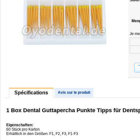
Sofor
Men
Je me
Spécifications
Avis sur le produit
1 Box Dental Guttapercha Punkte Tipps für Dents
Eigenschaften:
60 Stück pro Karton
Erhältlich in den Größen: F1, F2, F3, F1-F3