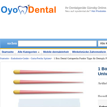
lhr Dentalgeräte Günstig Online
Neu auf oyodental.de?
Hot Produkte 
suchen
Startseite
Alle Kategorien
Mobile dentaleinheit
Winkelstücke Zahnmedizin
Startseite
-
Endodontie-Geräte
-
Gutta-Percha Spitzen
>
1 Box Dental Guttapercha Punkte Tipps für Dentsply P
1 Bo
Univ
Artik
Herstel