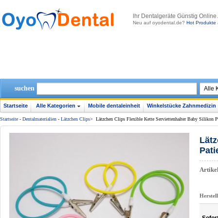
lhr Dentalgeräte Günstig Online
Neu auf oyodental.de?
Hot Produkte 
suchen
Startseite
Alle Kategorien
Mobile dentaleinheit
Winkelstücke Zahnmedizin
Startseite
-
Dentalmaterialien
-
Lätzchen Clips
>
Lätzchen Clips Flexible Kette Serviettenhalter Baby Silikon 
Lätz
Pati
Artik
Herstel