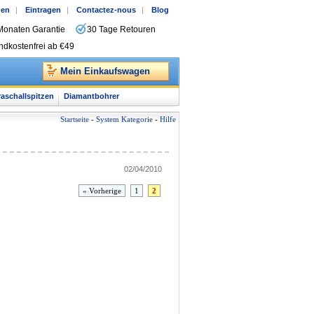
gen
|
Eintragen
|
Contactez-nous
|
Blog
Monaten Garantie
30 Tage Retouren
ndkostenfrei ab €49
Mein Einkaufswagen
raschallspitzen
Diamantbohrer
Startseite
-
System Kategorie
-
Hilfe
02/04/2010
« Vorherige
1
2