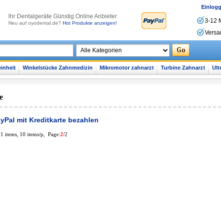
Einlog
lhr Dentalgeräte Günstig Online Anbieter
3-12 
Neu auf oyodental.de?
Hot Produkte anzeigen!
Versa
inheit
Winkelstücke Zahnmedizin
Mikromotor zahnarzt
Turbine Zahnarzt
Ult
e
yPal mit Kreditkarte bezahlen
11 items, 10 items/p, Page:
2
/2