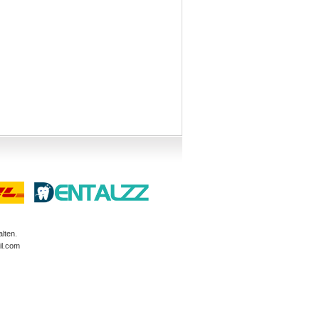
lten.
l.com