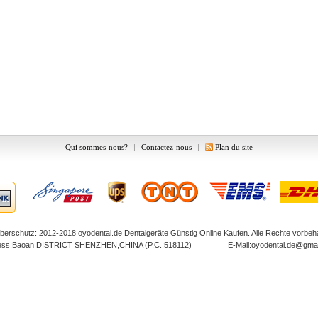
Qui sommes-nous?
|
Contactez-nous
|
Plan du site
berschutz: 2012-2018
oyodental.de
Dentalgeräte Günstig Online Kaufen. Alle Rechte vorbeha
ess:Baoan DISTRICT SHENZHEN,CHINA (P.C.:518112) E-Mail:
oyodental.de@gmai