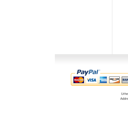
Urhe
Addr