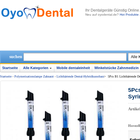
lhr Dentalgeräte Günstig Online
Neu auf oyodental.de?
Hot Produkte 
suchen
Startseite
Alle Kategorien
Mobile dentaleinheit
Winkelstücke Zahnmedizin
Startseite
-
Polymerisationslampe Zahnarzt
-
Lichthärtende Dental-Hybridkunstharz
>
5Pcs B1 Lichthärtende D
5Pcs
Syri
Artik
Herstel