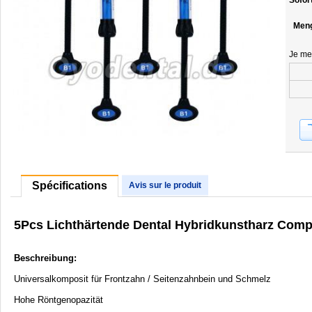
Sofor
Men
Je me
Spécifications
Avis sur le produit
5Pcs Lichthärtende Dental Hybridkunstharz Comp
Beschreibung:
Universalkomposit für Frontzahn / Seitenzahnbein und Schmelz
Hohe Röntgenopazität