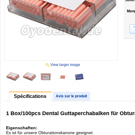
Sofor
Men
View larger image
Spécifications
Avis sur le produit
1 Box/100pcs Dental Guttaperchabalken für Obtu
Eigenschaften:
Es ist für unsere Obturationskanone geeignet.