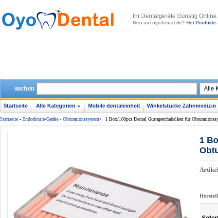
lhr Dentalgeräte Günstig Online
Neu auf oyodental.de?
Hot Produkte 
suchen
Startseite
Alle Kategorien
Mobile dentaleinheit
Winkelstücke Zahnmedizin
Startseite
-
Endodontie-Geräte
-
Obturationssystem
>
1 Box/100pcs Dental Guttaperchabalken für Obturations
1 Bo
Obt
Artik
Herstel