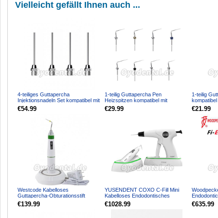
Vielleicht gefällt Ihnen auch ...
4-teiliges Guttapercha
1-teilig Guttapercha Pen
1-teilig G
Injektionsnadeln Set kompatibel mit
Heizspitzen kompatibel mit
kompatibel
Woodpecker Fi-G Obtur...
Woodpecker Fi-P Endo Obturat...
Endo Obtura
€54.99
€29.99
€21.99
Westcode Kabelloses
YUSENDENT COXO C-Fill Mini
Woodpecke
Guttapercha-Obturationsstift
Kabelloses Endodontisches
Endodontic
Endodontisches Beheiztes Stift-...
Obturationssystem Kit
Obturation
€139.99
€1028.99
€635.99