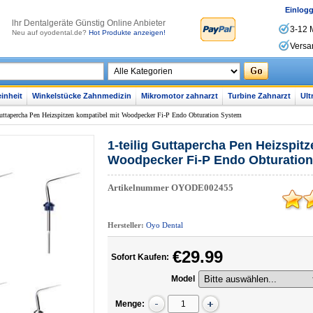
Einlog
lhr Dentalgeräte Günstig Online Anbieter
3-12 
Neu auf oyodental.de?
Hot Produkte anzeigen!
Versa
inheit
Winkelstücke Zahnmedizin
Mikromotor zahnarzt
Turbine Zahnarzt
Ult
Guttapercha Pen Heizspitzen kompatibel mit Woodpecker Fi-P Endo Obturation System
1-teilig Guttapercha Pen Heizspit
Woodpecker Fi-P Endo Obturatio
Artikelnummer
OYODE002455
Hersteller:
Oyo Dental
€29.99
Sofort Kaufen:
Model
Menge: