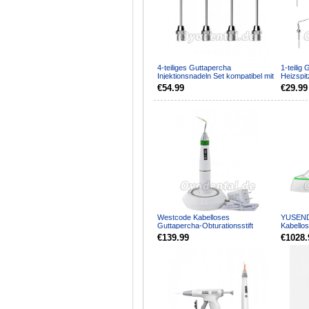
4-teiliges Guttapercha
1-teilig
Injektionsnadeln Set kompatibel mit
Heizspit
Woodpecker Fi-G Obtur...
Woodpec
€54.99
€29.99
Westcode Kabelloses
YUSEND
Guttapercha-Obturationsstift
Kabello
Endodontisches Beheiztes Stift-...
Obturat
€139.99
€1028.