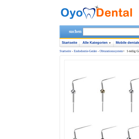
suchen
Startseite
Alle Kategorien
Mobile dentale
Startseite
-
Endodontie-Geräte
-
Obturationssystem
>
1-teilig 