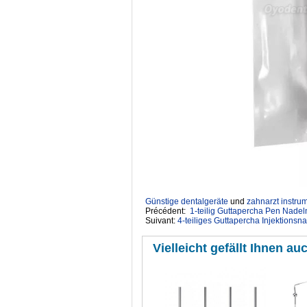
Günstige dentalgeräte
‎ und
zahnarzt instru
Précédent:
1-teilig Guttapercha Pen Nade
Suivant:
4-teiliges Guttapercha Injektions
Vielleicht gefällt Ihnen auc