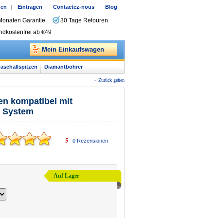
gen
|
Eintragen
|
Contactez-nous
|
Blog
Monaten Garantie
30 Tage Retouren
ndkostenfrei ab €49
Mein Einkaufswagen
raschallspitzen
Diamantbohrer
« Zurück gehen
zen kompatibel mit
n System
5
0
Rezensionen
Auf Lager