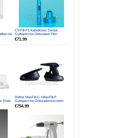
CV-Fill-P1 Kabelloses Dental
ibel mit
Guttapercha Obturation Pen
Endodontie Obturation Sy...
€71.99
Refine MaxFill-G +MaxFill-P
os Endo-
Guttapercha-Obturationssystem
..
Kabellos Kit
€754.99