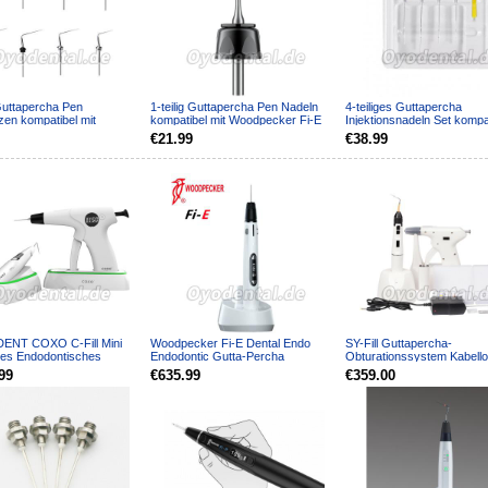
 Guttapercha Pen
1-teilig Guttapercha Pen Nadeln
4-teiliges Guttapercha
zen kompatibel mit
kompatibel mit Woodpecker Fi-E
Injektionsnadeln Set kompat
ker Fi-P Endo Obturat...
Endo Obturation S...
Woodpecker Fi-G Endo ...
€21.99
€38.99
ENT COXO C-Fill Mini
Woodpecker Fi-E Dental Endo
SY-Fill Guttapercha-
ses Endodontisches
Endodontic Gutta-Percha
Obturationssystem Kabell
ionssystem Kit
Obturation System
beheizter Stift + Obturation.
99
€635.99
€359.00