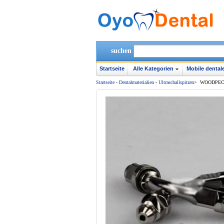
suchen
Startseite
Alle Kategorien
Mobile dentale
Startseite
-
Dentalmaterialien
-
Ultraschallspitzen
>
WOODPECKE