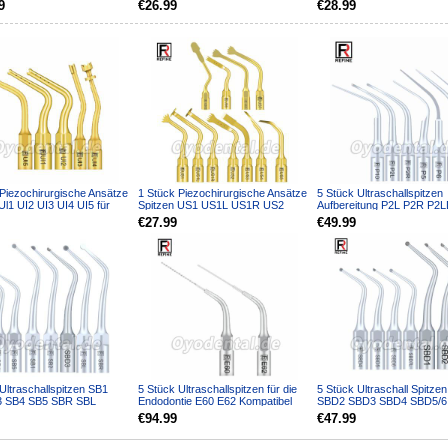
9
€26.99
€28.99
Piezochirurgische Ansätze
1 Stück Piezochirurgische Ansätze
5 Stück Ultraschallspitzen
Ul1 UI2 UI3 UI4 UI5 für
Spitzen US1 US1L US1R US2
Aufbereitung P2L P2R P2
schneid...
US3 US4 US5 US6 US7 ...
P5 P6 P7 P8 P10 P11 P1...
€27.99
€49.99
Ultraschallspitzen SB1
5 Stück Ultraschallspitzen für die
5 Stück Ultraschall Spitze
3 SB4 SB5 SBR SBL
Endodontie E60 E62 Kompatibel
SBD2 SBD3 SBD4 SBD5/
bel mit REFINE EMS...
mit REFINE EMS ...
SBDL SBD7L SBD7R Kom.
€94.99
€47.99