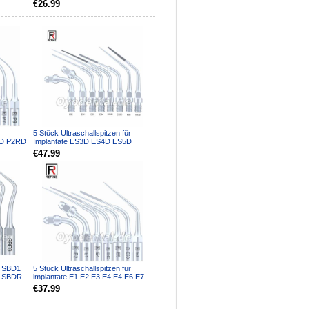
€26.99
5 Stück Ultraschallspitzen für
LD P2RD
Implantate ES3D ES4D ES5D
ES10D ES14 ES14D ES15 E...
€47.99
n SBD1
5 Stück Ultraschallspitzen für
6 SBDR
implantate E1 E2 E3 E4 E4 E6 E7
..
E8 E9 E10 E11 E14...
€37.99