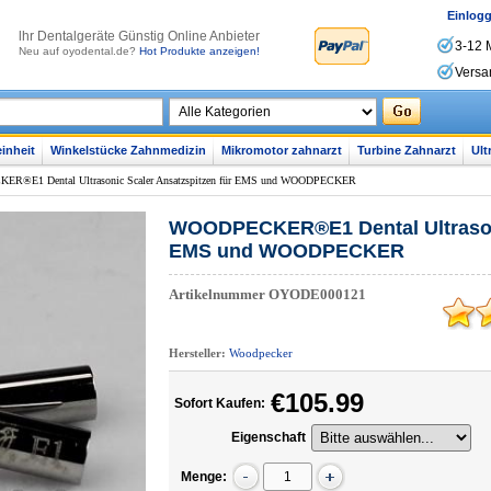
Einlog
lhr Dentalgeräte Günstig Online Anbieter
3-12 
Neu auf oyodental.de?
Hot Produkte anzeigen!
Versa
inheit
Winkelstücke Zahnmedizin
Mikromotor zahnarzt
Turbine Zahnarzt
Ult
R®E1 Dental Ultrasonic Scaler Ansatzspitzen für EMS und WOODPECKER
WOODPECKER®E1 Dental Ultrasoni
EMS und WOODPECKER
Artikelnummer
OYODE000121
Hersteller:
Woodpecker
€105.99
Sofort Kaufen:
Eigenschaft
Menge: