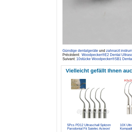
Günstige dentalgeräte
‎ und
zahnarzt instru
Précédent:
Woodpecker®E2 Dental Ultraso
Suivant:
10stücke Woodpecker®SB1 Dental 
Vielleicht gefällt Ihnen auc
5Pcs PD12 Ultraschall Spitzen
10X Ultr
Parodontal Fit Satelec Acteon/
Kompati
woodpecker DTE Ultr...
Ultrasch