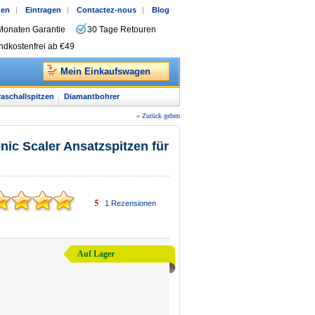
gen
|
Eintragen
|
Contactez-nous
|
Blog
Monaten Garantie
30 Tage Retouren
ndkostenfrei ab €49
Mein Einkaufswagen
raschallspitzen
Diamantbohrer
« Zurück gehen
c Scaler Ansatzspitzen für
5
1
Rezensionen
Auf Lager