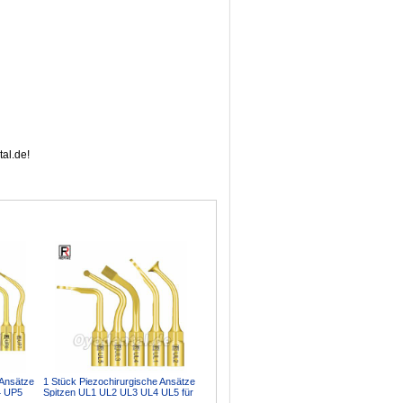
al.de!
 Ansätze
1 Stück Piezochirurgische Ansätze
4 UP5
Spitzen UL1 UL2 UL3 UL4 UL5 für
Knochenschneid...