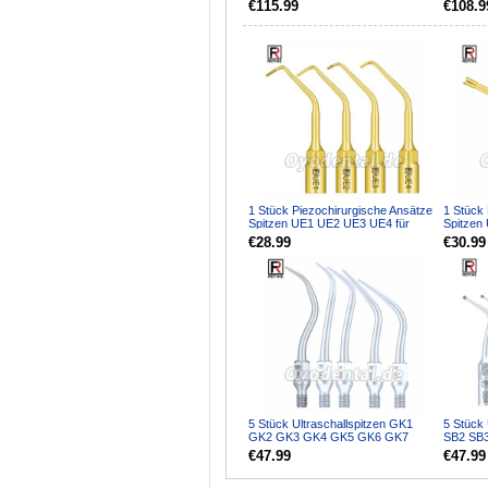
€115.99
€108.9
1 Stück Piezochirurgische Ansätze
1 Stück 
Spitzen UE1 UE2 UE3 UE4 für
Spitzen 
Knochenschneiden S...
Knochen
€28.99
€30.99
5 Stück Ultraschallspitzen GK1
5 Stück 
GK2 GK3 GK4 GK5 GK6 GK7
SB2 SB
GK12 GK14 GK16 Kompatibel...
Kompati
€47.99
€47.99