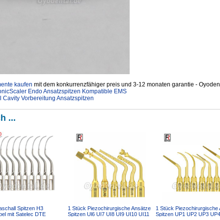
mente kaufen
mit dem konkurrenzfähiger preis und 3-12 monaten garantie - Oyodent
nicScaler Endo Ansatzspitzen Kompatible EMS
Cavity Vorbereitung Ansatzspitzen
h ...
aschall Spitzen H3
1 Stück Piezochirurgische Ansätze
1 Stück Piezochirurgische
bel mit Satelec DTE
Spitzen Ul6 UI7 UI8 UI9 UI10 UI11
Spitzen UP1 UP2 UP3 UP
all Handstück
für Knochens...
UP6 UP7/8 Kompatib...