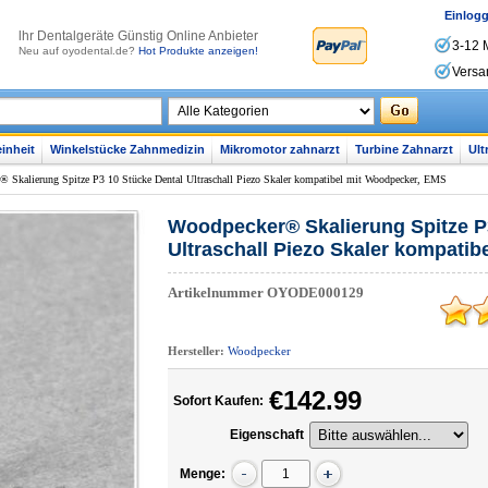
Einlog
lhr Dentalgeräte Günstig Online Anbieter
3-12 
Neu auf oyodental.de?
Hot Produkte anzeigen!
Versa
inheit
Winkelstücke Zahnmedizin
Mikromotor zahnarzt
Turbine Zahnarzt
Ult
 Skalierung Spitze P3 10 Stücke Dental Ultraschall Piezo Skaler kompatibel mit Woodpecker, EMS
Woodpecker® Skalierung Spitze P
Ultraschall Piezo Skaler kompati
Artikelnummer
OYODE000129
Hersteller:
Woodpecker
€142.99
Sofort Kaufen:
Eigenschaft
Menge: