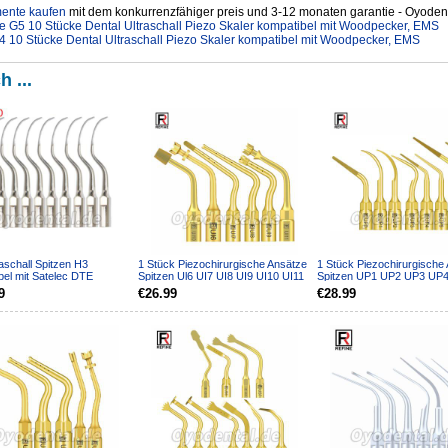
mente kaufen
mit dem konkurrenzfähiger preis und 3-12 monaten garantie - Oyodent
 G5 10 Stücke Dental Ultraschall Piezo Skaler kompatibel mit Woodpecker, EMS
 10 Stücke Dental Ultraschall Piezo Skaler kompatibel mit Woodpecker, EMS
h ...
aschall Spitzen H3
1 Stück Piezochirurgische Ansätze
1 Stück Piezochirurgische
bel mit Satelec DTE
Spitzen Ul6 UI7 UI8 UI9 UI10 UI11
Spitzen UP1 UP2 UP3 UP
all Handstück
für Knochens...
UP6 UP7/8 Kompatib...
9
€26.99
€28.99