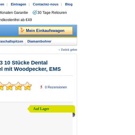
gen
|
Eintragen
|
Contactez-nous
|
Blog
Monaten Garantie
30 Tage Retouren
ndkostenfrei ab €49
Mein Einkaufswagen
raschallspitzen
Diamantbohrer
« Zurück gehen
3 10 Stücke Dental
bel mit Woodpecker, EMS
5
0
Rezensionen
Auf Lager