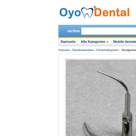
suchen
Startseite
Alle Kategorien
Mobile dentale
Startseite
-
Dentalmaterialien
-
Ultraschallspitzen
>
Woodpecker®