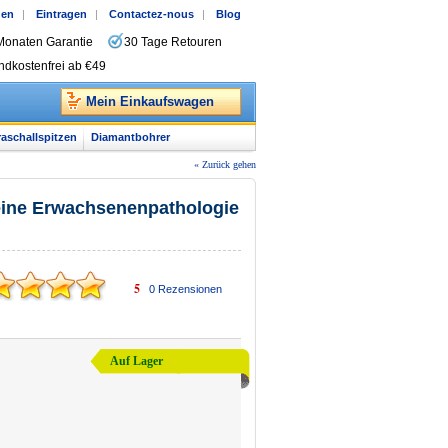
gen
|
Eintragen
|
Contactez-nous
|
Blog
Monaten Garantie
30 Tage Retouren
ndkostenfrei ab €49
Mein Einkaufswagen
raschallspitzen
Diamantbohrer
« Zurück gehen
eine Erwachsenenpathologie
5
0
Rezensionen
Auf Lager