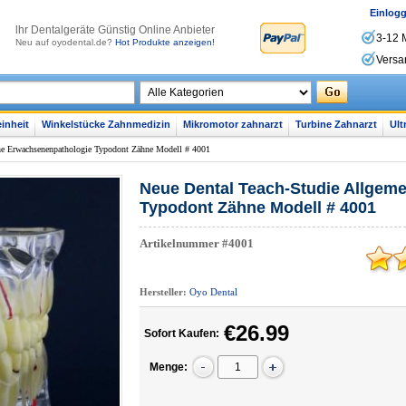
Einlog
lhr Dentalgeräte Günstig Online Anbieter
3-12 
Neu auf oyodental.de?
Hot Produkte anzeigen!
Versa
inheit
Winkelstücke Zahnmedizin
Mikromotor zahnarzt
Turbine Zahnarzt
Ult
ne Erwachsenenpathologie Typodont Zähne Modell # 4001
Neue Dental Teach-Studie Allgem
Typodont Zähne Modell # 4001
Artikelnummer
#4001
Hersteller:
Oyo Dental
€26.99
Sofort Kaufen:
Menge: