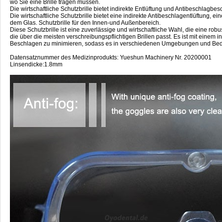
wo Sie eine Brille tragen müssen.
Die wirtschaftliche Schutzbrille bietet indirekte Entlüftung und Antibeschlagbe
Die wirtschaftliche Schutzbrille bietet eine indirekte Antibeschlagentlüftung, 
dem Glas. Schutzbrille für den Innen-und Außenbereich.
Diese Schutzbrille ist eine zuverlässige und wirtschaftliche Wahl, die eine robu
die über die meisten verschreibungspflichtigen Brillen passt. Es ist mit einem in
Beschlagen zu minimieren, sodass es in verschiedenen Umgebungen und Bed
Datensatznummer des Medizinprodukts: Yueshun Machinery Nr. 20200001
Linsendicke:1.8mm