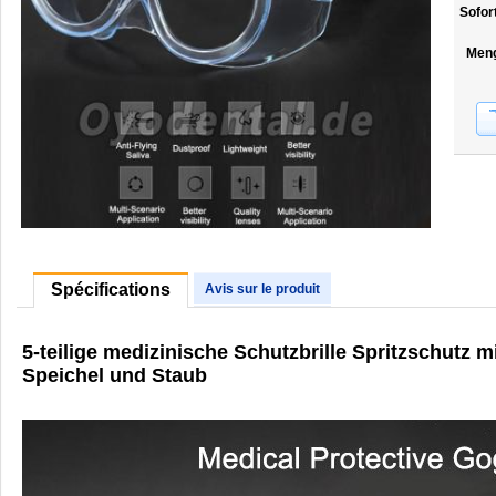
Sofor
Men
Spécifications
Avis sur le produit
5-teilige medizinische Schutzbrille Spritzschutz m
Speichel und Staub