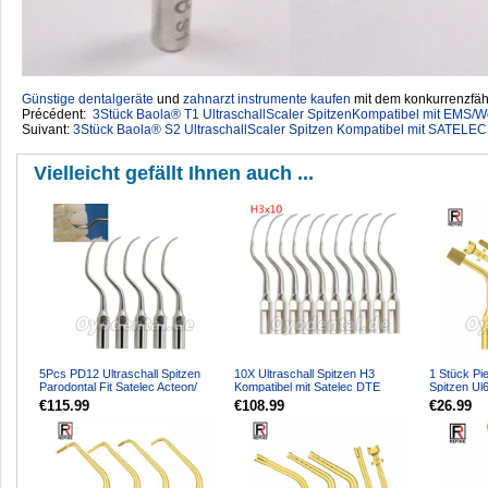
Günstige dentalgeräte
‎ und
zahnarzt instrumente kaufen
mit dem konkurrenzfähi
Précédent:
3Stück Baola® T1 UltraschallScaler SpitzenKompatibel mit EMS/
Suivant:
3Stück Baola® S2 UltraschallScaler Spitzen Kompatibel mit SATELEC
Vielleicht gefällt Ihnen auch ...
5Pcs PD12 Ultraschall Spitzen
10X Ultraschall Spitzen H3
1 Stück Pi
Parodontal Fit Satelec Acteon/
Kompatibel mit Satelec DTE
Spitzen Ul
woodpecker DTE Ultr...
Ultraschall Handstück
für Knoche
€115.99
€108.99
€26.99