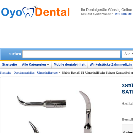
lhr Dentalgeräte Günstig Online
Neu auf oyodental.de?
Hot Produkte 
suchen
Startseite
Alle Kategorien
Mobile dentaleinheit
Winkelstücke Zahnmedizin
Startseite
-
Dentalmaterialien
-
Ultraschallspitzen
>
3Stück Baola® S1 UltraschallScaler Spitzen Kompatibel
3Stü
SAT
Artik
Herstel