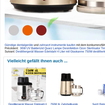
Günstige dentalgeräte
‎ und
zahnarzt instrumente kaufen
mit dem konkurrenzfähi
Précédent:
36W UV Bakterizid Quarz Lampe Desinfektion Ozon Sterilisator T
Suivant:
Destilliergerät Wasser Edelstahl 4 Liter mit Glaskanne 750W destilliert
Vielleicht gefällt Ihnen auch ...
Destilliergerät Wasser Edelstahl 4
750W 4L Zahnheilkunde
Sun® Rein