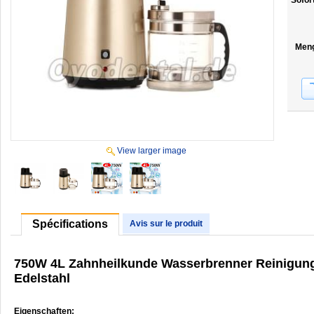
Sofor
Men
View larger image
Spécifications
Avis sur le produit
750W 4L Zahnheilkunde Wasserbrenner Reinigungsfi
Edelstahl
Eigenschaften: