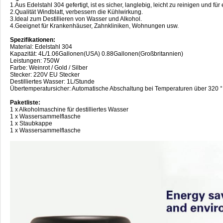
1.Aus Edelstahl 304 gefertigt, ist es sicher, langlebig, leicht zu reinigen und 
2.Qualität Windblatt, verbessern die Kühlwirkung.
3.Ideal zum Destillieren von Wasser und Alkohol.
4.Geeignet für Krankenhäuser, Zahnkliniken, Wohnungen usw.
Spezifikationen:
Material: Edelstahl 304
Kapazität: 4L/1.06Gallonen(USA) 0.88Gallonen(Großbritannien)
Leistungen: 750W
Farbe: Weinrot / Gold / Silber
Stecker: 220V EU Stecker
Destilliertes Wasser: 1L/Stunde
Übertemperatursicher: Automatische Abschaltung bei Temperaturen über 320 °
Paketliste:
1 x Alkoholmaschine für destilliertes Wasser
1 x Wassersammelflasche
1 x Staubkappe
1 x Wassersammelflasche