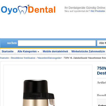
lhr Dentalgeräte Günstig Online
Neu auf oyodental.de?
Hot Produkte 
suchen
Startseite
Alle Kategorien
Mobile dentaleinheit
Winkelstücke Zahnmedizin
Startseite
-
Desinfektion Sterilisation
-
Wasserdestillationsgeräte
>
750W 4L Zahnheilkunde Wasserbrenner Reinigu
750W
Dest
Artik
Herstel