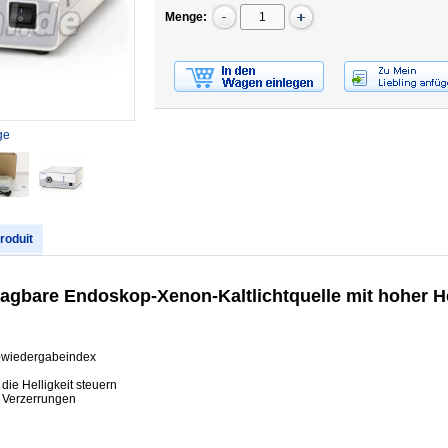
Menge:
ge
produit
gbare Endoskop-Xenon-Kaltlichtquelle mit hoher He
arbwiedergabeindex
die Helligkeit steuern
e Verzerrungen