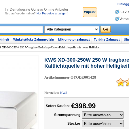
Einlog
lhr Dentalgeräte Günstig Online Anbieter
3-12 
Neu auf oyodental.de?
Hot Produkte anzeigen!
Versa
inheit
Winkelstücke Zahnmedizin
Mikromotor zahnarzt
Turbine Zahnarzt
Ult
XD-300-250W 250 W tragbare Endoskop-Xenon-Kaltlichtquelle mit hoher Helligkeit
KWS XD-300-250W 250 W tragbar
Kaltlichtquelle mit hoher Helligkei
Artikelnummer
OYODE001428
Hersteller:
KWS
€398.99
Sofort Kaufen:
Stromspannung
Stecker