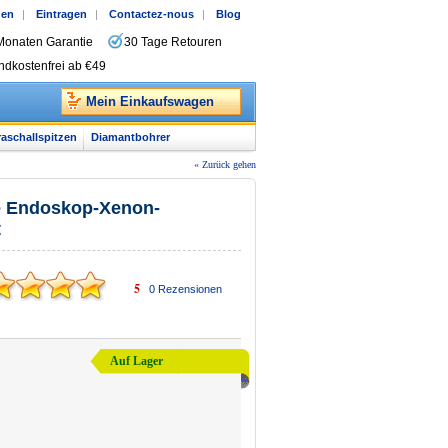
gen
|
Eintragen
|
Contactez-nous
|
Blog
Monaten Garantie
30 Tage Retouren
ndkostenfrei ab €49
Mein Einkaufswagen
raschallspitzen
Diamantbohrer
« Zurück gehen
e Endoskop-Xenon-
t
5
0
Rezensionen
Auf Lager