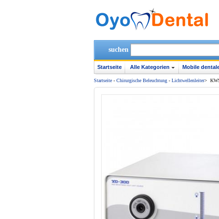
suchen
Startseite
Alle Kategorien
Mobile dentale
Startseite
-
Chirurgische Beleuchtung
-
Lichtwellenleiter
>
KWS 