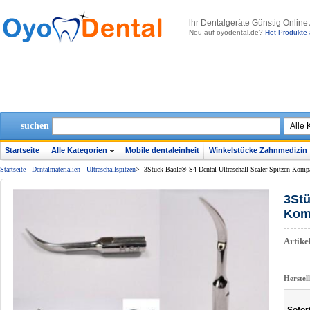
lhr Dentalgeräte Günstig Online
Neu auf oyodental.de?
Hot Produkte 
suchen
Startseite
Alle Kategorien
Mobile dentaleinheit
Winkelstücke Zahnmedizin
Startseite
-
Dentalmaterialien
-
Ultraschallspitzen
>
3Stück Baola® S4 Dental Ultraschall Scaler Spitzen Kom
3Stü
Kom
Artik
Herstel