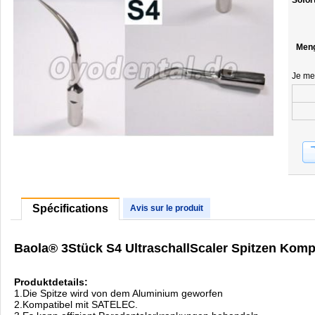
Sofor
Men
Je me
Spécifications
Avis sur le produit
Baola® 3Stück S4 UltraschallScaler Spitzen Kom
Produktdetails:
1.Die Spitze wird von dem Aluminium geworfen
2.Kompatibel mit SATELEC.