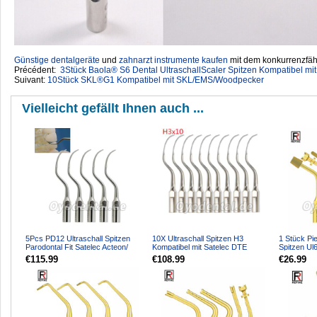
Günstige dentalgeräte
‎ und
zahnarzt instrumente kaufen
mit dem konkurrenzfähi
Précédent:
3Stück Baola® S6 Dental UltraschallScaler Spitzen Kompatibel m
Suivant:
10Stück SKL®G1 Kompatibel mit SKL/EMS/Woodpecker
Vielleicht gefällt Ihnen auch ...
5Pcs PD12 Ultraschall Spitzen
10X Ultraschall Spitzen H3
1 Stück Pi
Parodontal Fit Satelec Acteon/
Kompatibel mit Satelec DTE
Spitzen Ul
woodpecker DTE Ultr...
Ultraschall Handstück
für Knoche
€115.99
€108.99
€26.99