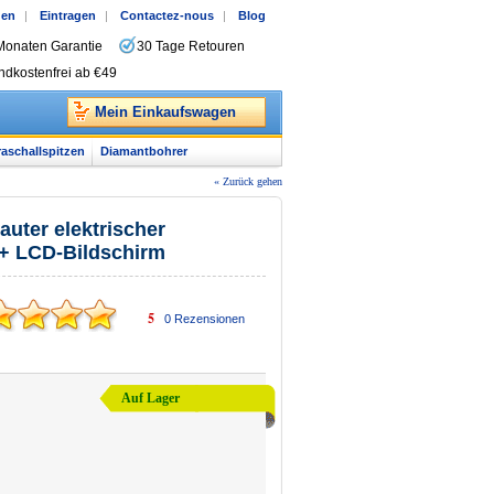
gen
|
Eintragen
|
Contactez-nous
|
Blog
Monaten Garantie
30 Tage Retouren
ndkostenfrei ab €49
Mein Einkaufswagen
raschallspitzen
Diamantbohrer
« Zurück gehen
ter elektrischer
 + LCD-Bildschirm
5
0
Rezensionen
Auf Lager