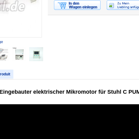
ge
produit
gebauter elektrischer Mikromotor für Stuhl C PU