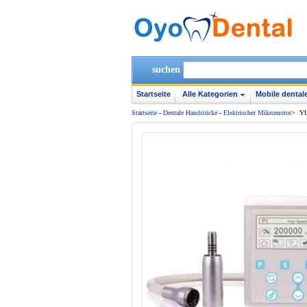
suchen
Startseite
Alle Kategorien
Mobile dentale
Startseite
-
Dentale Handstücke
-
Elektrischer Mikromotor
>
YU