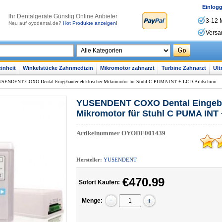
Einlog
lhr Dentalgeräte Günstig Online Anbieter
3-12 
Neu auf oyodental.de?
Hot Produkte anzeigen!
Versa
inheit
Winkelstücke Zahnmedizin
Mikromotor zahnarzt
Turbine Zahnarzt
Ult
SENDENT COXO Dental Eingebauter elektrischer Mikromotor für Stuhl C PUMA INT + LCD-Bildschirm
YUSENDENT COXO Dental Eingebau
Mikromotor für Stuhl C PUMA INT
Artikelnummer
OYODE001439
Hersteller:
YUSENDENT
€470.99
Sofort Kaufen:
Menge: