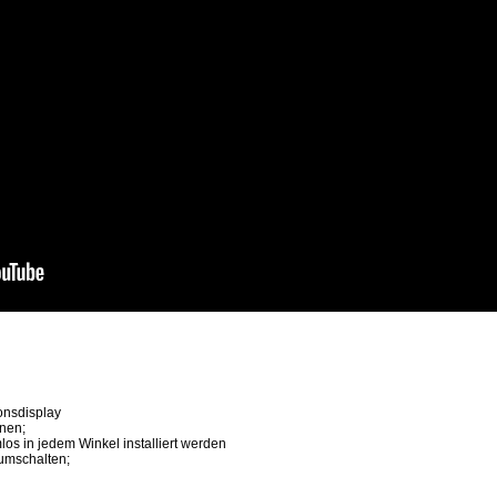
onsdisplay
nen;
os in jedem Winkel installiert werden
 umschalten;