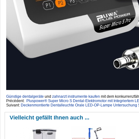
Günstige dentalgeräte
‎ und
zahnarzt instrumente kaufen
mit dem konkurrenzfähi
Précédent:
Pluspower® Super Micro S Dental-Elektromotor mit Integriertem L
Suivant:
Deckenmontierte Dentalleuchte Orale LED-OP-Lampe Untersuchung S
Vielleicht gefällt Ihnen auch ...