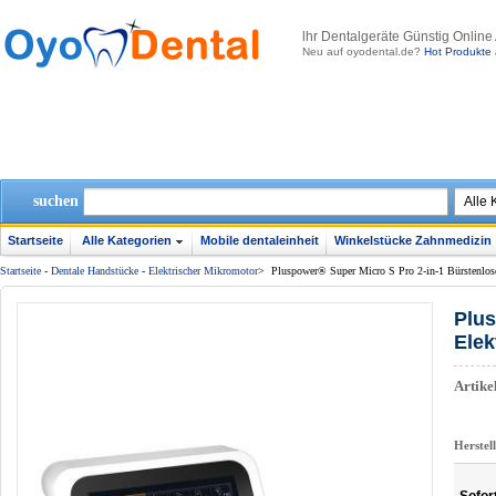
lhr Dentalgeräte Günstig Online
Neu auf oyodental.de?
Hot Produkte 
suchen
Startseite
Alle Kategorien
Mobile dentaleinheit
Winkelstücke Zahnmedizin
Startseite
-
Dentale Handstücke
-
Elektrischer Mikromotor
>
Pluspower® Super Micro S Pro 2-in-1 Bürstenlos
Plus
Elek
Artik
Herstel