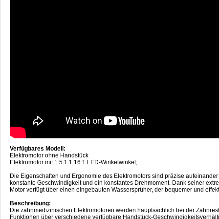
Verfügbares Modell:
Elektromotor ohne Handstück
Elektromotor mit 1:5 1:1 16:1 LED-Winkelwinkel;
Die Eigenschaften und Ergonomie des Elektromotors sind präzise aufeinander
konstante Geschwindigkeit und ein konstantes Drehmoment. Dank seiner extre
Motor verfügt über einen eingebauten Wassersprüher, der bequemer und effekti
Beschreibung:
Die zahnmedizinischen Elektromotoren werden hauptsächlich bei der Zahnrest
Funktionen über verschiedene verfügbare Handstück-Geschwindigkeitsverhältnis