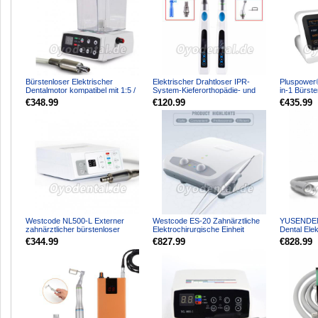
Bürstenloser Elektrischer
Elektrischer Drahtloser IPR-
Pluspower®
Dentalmotor kompatibel mit 1:5 /
System-Kieferorthopädie- und
in-1 Bürste
1:1 / 16:1 Winkelstüc...
Poliermotor für Zahnärz...
Elektromoto
€348.99
€120.99
€435.99
Westcode NL500-L Externer
Westcode ES-20 Zahnärztliche
YUSENDEN
zahnärztlicher bürstenloser
Elektrochirurgische Einheit
Dental Elek
elektromotor für winkelstü...
Zahnarzt-Elektrochirurg...
Winkelstüc
€344.99
€827.99
€828.99