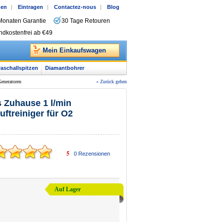
gen
|
Eintragen
|
Contactez-nous
|
Blog
Monaten Garantie
30 Tage Retouren
ndkostenfrei ab €49
Mein Einkaufswagen
raschallspitzen
Diamantbohrer
Generatoren
« Zurück gehen
s Zuhause 1 l/min
ftreiniger für O2
5
0
Rezensionen
Auf Lager