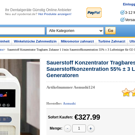
Einlog
lhr Dentalgeräte Günstig Online Anbieter
3-12 
Neu auf oyodental.de?
Hot Produkte anzeigen!
Versa
inheit
Winkelstücke Zahnmedizin
Mikromotor zahnarzt
Turbine Zahnarzt
Ult
tor
>
Sauerstoff Konzentrator Tragbares Zuhause 1 l/min Sauerstoffkonzentration 55% ± 3 Luftreiniger für O2 
Sauerstoff Konzentrator Tragbare
Sauerstoffkonzentration 55% ± 3 Lu
Generatoren
Artikelnummer
Aomushi124
Hersteller:
Aomushi
€327.99
Sofort Kaufen:
Menge: