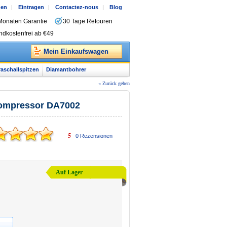
gen
|
Eintragen
|
Contactez-nous
|
Blog
Monaten Garantie
30 Tage Retouren
ndkostenfrei ab €49
Mein Einkaufswagen
raschallspitzen
Diamantbohrer
« Zurück gehen
tkompressor DA7002
5
0
Rezensionen
Auf Lager