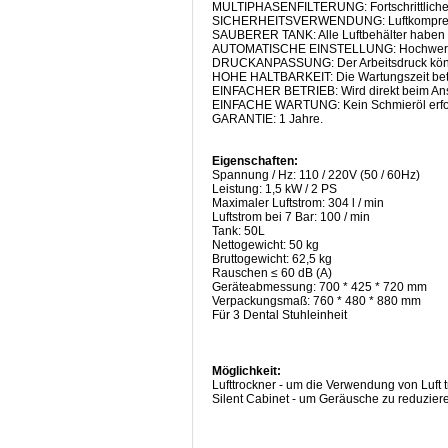
MULTIPHASENFILTERUNG: Fortschrittliche M
SICHERHEITSVERWENDUNG: Luftkompressorm
SAUBERER TANK: Alle Luftbehälter haben e
AUTOMATISCHE EINSTELLUNG: Hochwertiger 
DRUCKANPASSUNG: Der Arbeitsdruck könnte
HOHE HALTBARKEIT: Die Wartungszeit betr
EINFACHER BETRIEB: Wird direkt beim Ans
EINFACHE WARTUNG: Kein Schmieröl erfor
GARANTIE: 1 Jahre.
Eigenschaften:
Spannung / Hz: 110 / 220V (50 / 60Hz)
Leistung: 1,5 kW / 2 PS
Maximaler Luftstrom: 304 l / min
Luftstrom bei 7 Bar: 100 / min
Tank: 50L
Nettogewicht: 50 kg
Bruttogewicht: 62,5 kg
Rauschen ≤ 60 dB (A)
Geräteabmessung: 700 * 425 * 720 mm
Verpackungsmaß: 760 * 480 * 880 mm
Für 3 Dental Stuhleinheit
Möglichkeit:
Lufttrockner - um die Verwendung von Luft
Silent Cabinet - um Geräusche zu reduzier