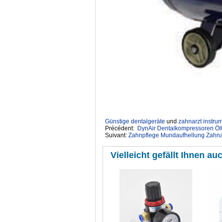
Günstige dentalgeräte
‎ und
zahnarzt instru
Précédent:
DynAir Dentalkompressoren Ölf
Suivant:
Zahnpflege Mundaufhellung Zahnau
Vielleicht gefällt Ihnen auc