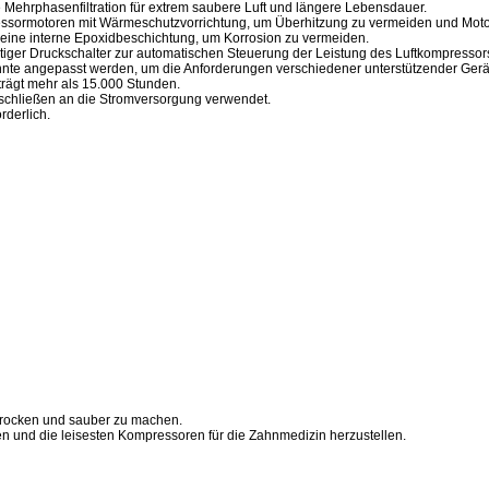
ehrphasenfiltration für extrem saubere Luft und längere Lebensdauer.
otoren mit Wärmeschutzvorrichtung, um Überhitzung zu vermeiden und Motor
ine interne Epoxidbeschichtung, um Korrosion zu vermeiden.
Druckschalter zur automatischen Steuerung der Leistung des Luftkompressors 
 angepasst werden, um die Anforderungen verschiedener unterstützender Geräte
ägt mehr als 15.000 Stunden.
chließen an die Stromversorgung verwendet.
derlich.
 trocken und sauber zu machen.
en und die leisesten Kompressoren für die Zahnmedizin herzustellen.