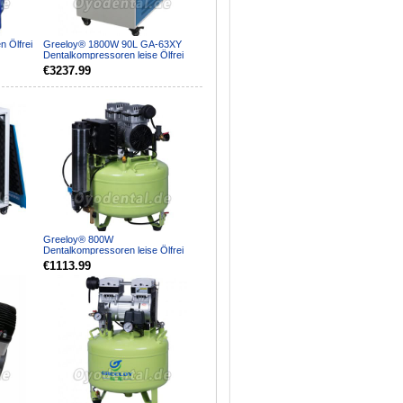
 Ölfrei
Greeloy® 1800W 90L GA-63XY
Dentalkompressoren leise Ölfrei
mit trockner und kabi...
€3237.99
Greeloy® 800W
Dentalkompressoren leise Ölfrei
htend...
mit trockner GA-81Y
€1113.99