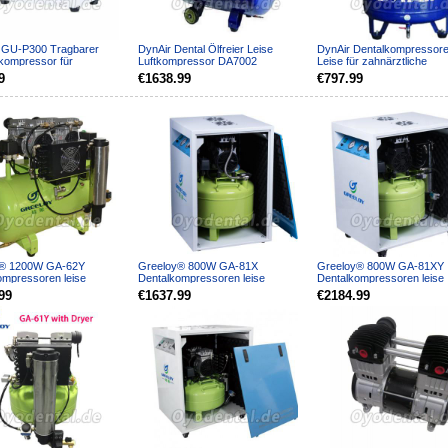
 GU-P300 Tragbarer
DynAir Dental Ölfreier Leise
DynAir Dentalkompressoren
tkompressor für
Luftkompressor DA7002
Leise für zahnärztliche
liche Lieferwageneinhei...
Labormedizin DA7001
9
€1638.99
€797.99
y® 1200W GA-62Y
Greeloy® 800W GA-81X
Greeloy® 800W GA-81XY
ompressoren leise
Dentalkompressoren leise
Dentalkompressoren leise
stark Ölfrei mit trockne...
leistungsstark Ölfrei
leistungsstark Ölfrei verdic
99
€1637.99
€2184.99
verdichtende...