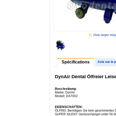
View larger ima
Spécifications
Avis sur le 
DynAir Dental Ölfreier Lei
Beschreibung:
Marke: DynAir
Modell: DA7002
EIGENSCHAFTEN:
ÖLFREI: Benötigen Sie kein geschmiertes Ö
SUPER SILENT: Geräuschpegel unter 56 dB