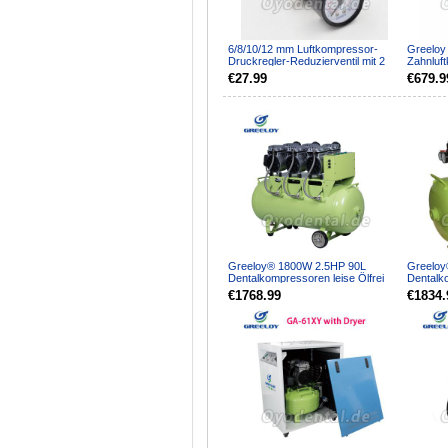
6/8/10/12 mm Luftkompressor-
Greeloy
Druckregler-Reduzierventil mit 2
Zahnluf
Anschlüssen
Zahnärzt
€27.99
€679.9
Greeloy® 1800W 2.5HP 90L
Greelo
Dentalkompressoren leise Ölfrei
Dentalk
mit trockner mit Rücksc...
leistungs
€1768.99
€1834.