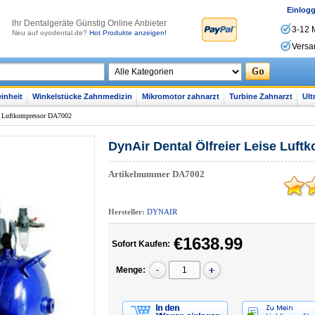
Einlog
lhr Dentalgeräte Günstig Online Anbieter
3-12 
Neu auf oyodental.de?
Hot Produkte anzeigen!
Versa
inheit
Winkelstücke Zahnmedizin
Mikromotor zahnarzt
Turbine Zahnarzt
Ult
se Luftkompressor DA7002
DynAir Dental Ölfreier Leise Luf
Artikelnummer
DA7002
Hersteller:
DYNAIR
€1638.99
Sofort Kaufen:
Menge: