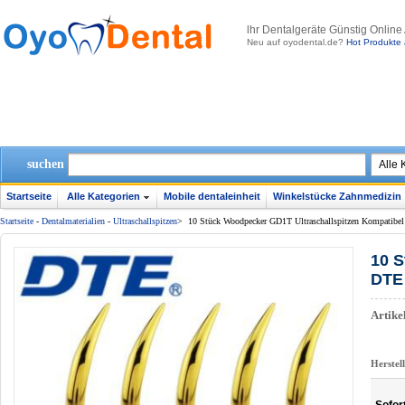
lhr Dentalgeräte Günstig Online
Neu auf oyodental.de?
Hot Produkte 
suchen
Startseite
Alle Kategorien
Mobile dentaleinheit
Winkelstücke Zahnmedizin
Startseite
-
Dentalmaterialien
-
Ultraschallspitzen
>
10 Stück Woodpecker GD1T Ultraschallspitzen Kompatibel
10 S
DTE 
Artik
Herstel