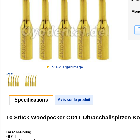
Sofor
Men
View larger image
Spécifications
Avis sur le produit
10 Stück Woodpecker GD1T Ultraschallspitzen Ko
Beschreibung:
GD1T