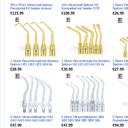
5Pcs PD12 Ultraschall Spitzen
10X Ultraschall Spitzen H3
1 Stück Pi
Parodontal Fit Satelec Acteon/
Kompatibel mit Satelec DTE
Spitzen Ul
woodpecker DTE Ultr...
Ultraschall Handstück
für Knoche
€115.99
€108.99
€26.99
1 Stück Piezochirurgische Ansätze
1 Stück Piezochirurgische Ansätze
1 Stück Pi
Spitzen UE1 UE2 UE3 UE4 für
Spitzen Ul1 UI2 UI3 UI4 UI5 für
Spitzen U
Knochenschneiden S...
Knochenschneid...
US3 US4 U
€28.99
€30.99
€27.99
5 Stück Ultraschallspitzen GK1
5 Stück Ultraschallspitzen SB1
5 Stück Ult
GK2 GK3 GK4 GK5 GK6 GK7
SB2 SB3 SB4 SB5 SBR SBL
Endodontie
GK12 GK14 GK16 Kompatibel...
Kompatibel mit REFINE EMS...
mit REFINE
€47.99
€47.99
€94.99