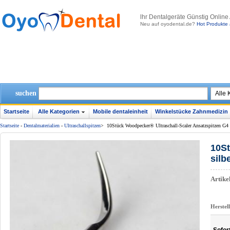
lhr Dentalgeräte Günstig Online
Neu auf oyodental.de?
Hot Produkte 
suchen
Startseite
Alle Kategorien
Mobile dentaleinheit
Winkelstücke Zahnmedizin
Startseite
-
Dentalmaterialien
-
Ultraschallspitzen
>
10Stück Woodpecker® Ultraschall-Scaler Ansatzspitzen G4 
10St
silb
Artik
Herstel