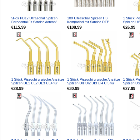
5Pcs PD12 Ultraschall Spitzen
10X Ultraschall Spitzen H3
1 Stück Pi
Parodontal Fit Satelec Acteon/
Kompatibel mit Satelec DTE
Spitzen Ul
woodpecker DTE Ultr...
Ultraschall Handstück
für Knoche
€115.99
€108.99
€26.99
1 Stück Piezochirurgische Ansätze
1 Stück Piezochirurgische Ansätze
1 Stück Pi
Spitzen UE1 UE2 UE3 UE4 für
Spitzen Ul1 UI2 UI3 UI4 UI5 für
Spitzen U
Knochenschneiden S...
Knochenschneid...
US3 US4 U
€28.99
€30.99
€27.99