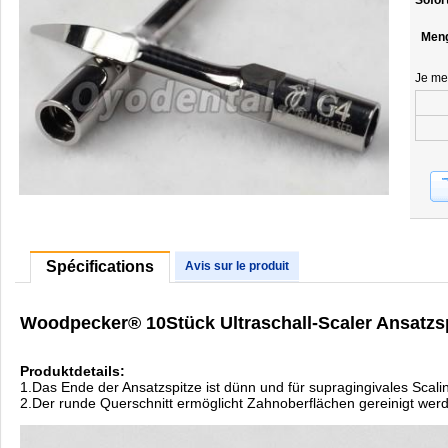
Sofor
Men
Je me
Spécifications
Avis sur le produit
Woodpecker® 10Stück Ultraschall-Scaler Ansatzsp
Produktdetails:
1.Das Ende der Ansatzspitze ist dünn und für supragingivales Scali
2.Der runde Querschnitt ermöglicht Zahnoberflächen gereinigt we