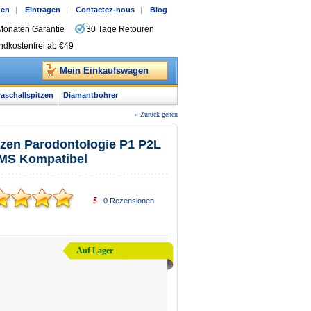
gen
|
Eintragen
|
Contactez-nous
|
Blog
Monaten Garantie
30 Tage Retouren
ndkostenfrei ab €49
Mein Einkaufswagen
raschallspitzen
Diamantbohrer
« Zurück gehen
tzen Parodontologie P1 P2L
MS Kompatibel
5
0
Rezensionen
Auf Lager