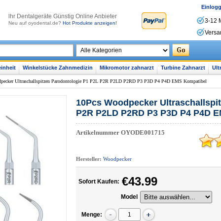
Einlog
lhr Dentalgeräte Günstig Online Anbieter
3-12 
Neu auf oyodental.de?
Hot Produkte anzeigen!
Versa
inheit
Winkelstücke Zahnmedizin
Mikromotor zahnarzt
Turbine Zahnarzt
Ult
pecker Ultraschallspitzen Parodontologie P1 P2L P2R P2LD P2RD P3 P3D P4 P4D EMS Kompatibel
10Pcs Woodpecker Ultraschallspi
P2R P2LD P2RD P3 P3D P4 P4D E
Artikelnummer
OYODE001715
Hersteller:
Woodpecker
€43.99
Sofort Kaufen:
Model
Menge: