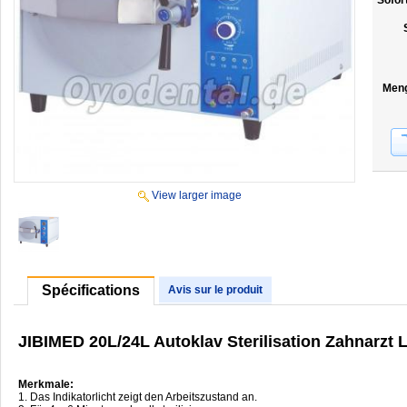
Sofor
Men
View larger image
Spécifications
Avis sur le produit
JIBIMED 20L/24L Autoklav Sterilisation Zahnarzt L
Merkmale:
1. Das Indikatorlicht zeigt den Arbeitszustand an.