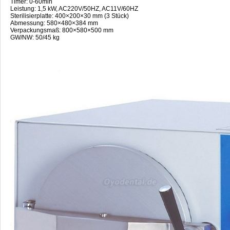
Timer: 0-60min
Leistung: 1,5 kW, AC220V/50HZ, AC11V/60HZ
Sterilisierplatte: 400×200×30 mm (3 Stück)
Abmessung: 580×480×384 mm
Verpackungsmaß: 800×580×500 mm
GW/NW: 50/45 kg