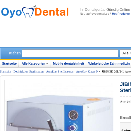
lhr Dentalgeräte Günstig Online
Neu auf oyodental.de?
Hot Produkte 
suchen
Startseite
Alle Kategorien
Mobile dentaleinheit
Winkelstücke Zahnmedizin
Startseite
-
Desinfektion Sterilisation
-
Autoklav Sterilisatoren
-
Autoklav Klasse N
>
JIBIMED 20L/24L Autokla
JIBI
Ster
Artik
Herstel