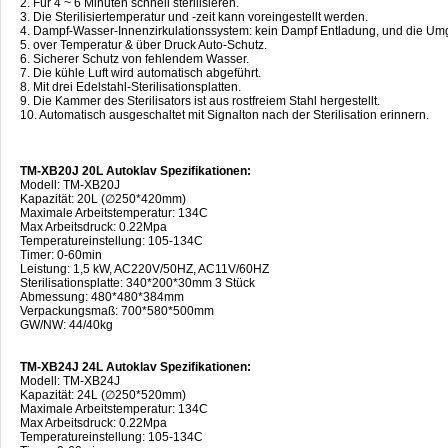
2. Für 4 ~ 6 Minuten schnell sterilisieren.
3. Die Sterilisiertemperatur und -zeit kann voreingestellt werden.
4. Dampf-Wasser-Innenzirkulationssystem: kein Dampf Entladung, und die Umgeb
5. over Temperatur & über Druck Auto-Schutz.
6. Sicherer Schutz von fehlendem Wasser.
7. Die kühle Luft wird automatisch abgeführt.
8. Mit drei Edelstahl-Sterilisationsplatten.
9. Die Kammer des Sterilisators ist aus rostfreiem Stahl hergestellt.
10. Automatisch ausgeschaltet mit Signalton nach der Sterilisation erinnern.
TM-XB20J 20L Autoklav Spezifikationen:
Modell: TM-XB20J
Kapazität: 20L (∅250*420mm)
Maximale Arbeitstemperatur: 134C
Max Arbeitsdruck: 0.22Mpa
Temperatureinstellung: 105-134C
Timer: 0-60min
Leistung: 1,5 kW, AC220V/50HZ, AC11V/60HZ
Sterilisationsplatte: 340*200*30mm 3 Stück
Abmessung: 480*480*384mm
Verpackungsmaß: 700*580*500mm
GW/NW: 44/40kg
TM-XB24J 24L Autoklav Spezifikationen:
Modell: TM-XB24J
Kapazität: 24L (∅250*520mm)
Maximale Arbeitstemperatur: 134C
Max Arbeitsdruck: 0.22Mpa
Temperatureinstellung: 105-134C