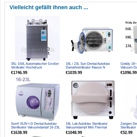
Vielleicht gefällt Ihnen auch ...
35L-150L Automatischer Großer
18L / 23L Sun Dental Autoklav
Getidy 18–2
Vertikaler Hochdruck
Dampfsterilisator Klasse N
Vakuum-Da
Dampfautoklav-Sterilisator 10...
Hochtemperatur-Hochdruc...
Sterilisator
€1746.99
€1039.99
€1096.99
Sun® SUN-I-D Dental Autoklav
18L Lab Autoklav Sterilisator
Zangen De
Sterilisator Vakuumdampf 16-23L
Vakuumdampf Mini Thermal
Sterilisato
Klasse N
TR250N
Medizinisc
€1638.99
€1048.99
€52.99