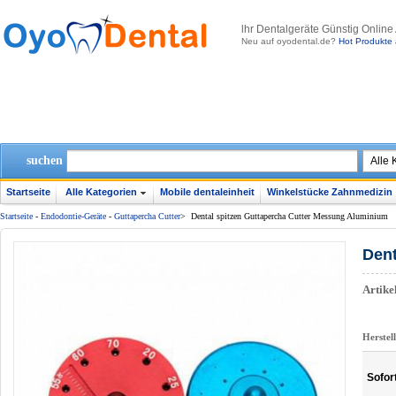
lhr Dentalgeräte Günstig Online
Neu auf oyodental.de?
Hot Produkte 
suchen
Startseite
Alle Kategorien
Mobile dentaleinheit
Winkelstücke Zahnmedizin
Startseite
-
Endodontie-Geräte
-
Guttapercha Cutter
>
Dental spitzen Guttapercha Cutter Messung Aluminium
Dent
Artik
Herstel
Sofor