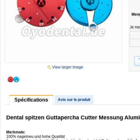
Men
Je me
View larger image
Spécifications
Avis sur le produit
Dental spitzen Guttapercha Cutter Messung Alum
Merkmale:
100% nagelneu und hohe Qualität