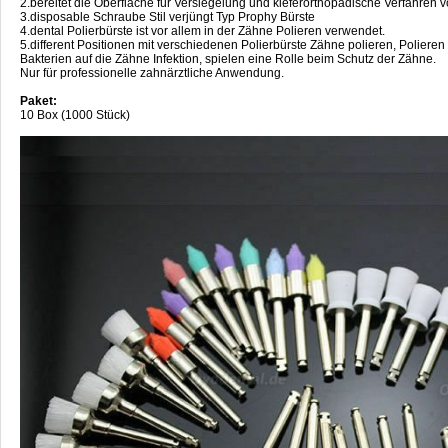
2.bereitet die Oberfläche für Versiegelung und kieferorthopädische Verfahren v
3.disposable Schraube Stil verjüngt Typ Prophy Bürste
4.dental Polierbürste ist vor allem in der Zähne Polieren verwendet.
5.different Positionen mit verschiedenen Polierbürste Zähne polieren, Polier
Bakterien auf die Zähne Infektion, spielen eine Rolle beim Schutz der Zähne.
Nur für professionelle zahnärztliche Anwendung.
Paket:
10 Box (1000 Stück)