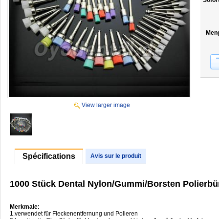
Sofor
Men
View larger image
Spécifications
Avis sur le produit
1000 Stück Dental Nylon/Gummi/Borsten Polierbü
Merkmale:
1.verwendet für Fleckenentfernung und Polieren