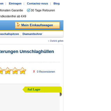
gen
|
Eintragen
|
Contactez-nous
|
Blog
Monaten Garantie
30 Tage Retouren
ndkostenfrei ab €49
Mein Einkaufswagen
raschallspitzen
Diamantbohrer
« Zurück gehen
lterungen Umschlaghüllen
5
0
Rezensionen
Auf Lager