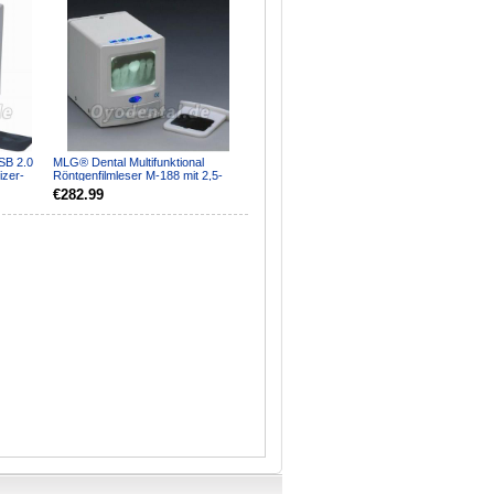
SB 2.0
MLG® Dental Multifunktional
izer-
Röntgenfilmleser M-188 mit 2,5-
Zoll LCD Bildschirm
€282.99