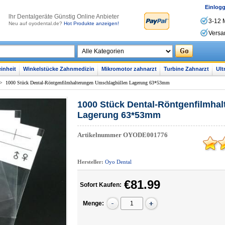
Einlog
lhr Dentalgeräte Günstig Online Anbieter
3-12 
Neu auf oyodental.de?
Hot Produkte anzeigen!
Versa
inheit
Winkelstücke Zahnmedizin
Mikromotor zahnarzt
Turbine Zahnarzt
Ult
>
1000 Stück Dental-Röntgenfilmhalterungen Umschlaghüllen Lagerung 63*53mm
1000 Stück Dental-Röntgenfilmha
Lagerung 63*53mm
Artikelnummer
OYODE001776
Hersteller:
Oyo Dental
€81.99
Sofort Kaufen:
Menge: