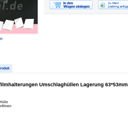
ge
produit
nfilmhalterungen Umschlaghüllen Lagerung 63*53mm
Hülle
nfilmen