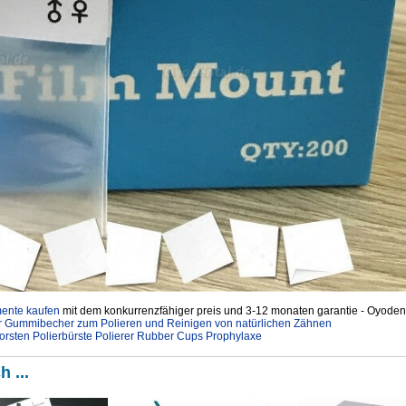
mente kaufen
mit dem konkurrenzfähiger preis und 3-12 monaten garantie - Oyodent
 Gummibecher zum Polieren und Reinigen von natürlichen Zähnen
rsten Polierbürste Polierer Rubber Cups Prophylaxe
h ...