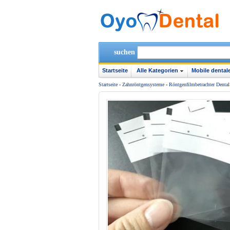
suchen
Startseite
Alle Kategorien
Mobile dentale
Startseite
-
Zahnröntgensysteme
-
Röntgenfilmbetrachter Dental