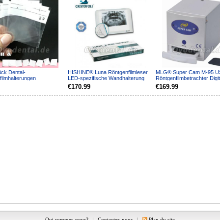
ück Dental-
HISHINE® Luna Röntgenfilmleser
MLG® Super Cam M-95 U
filmhalterungen
LED-spezifische Wandhalterung
Röntgenfilmbetrachter Digit
ghüllen Lagerung
Scanner
€170.99
€169.99
m
Qui sommes-nous?
|
Contactez-nous
|
Plan du site