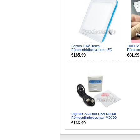
Fomos 10W Dental
1000 St
Röntgenbildbetrachter LED
Röntgen
Röntgenfilmbetrachter Leuchtpanel
Umschla
€185.99
€81.99
30 ...
63*53m
Digitaler Scanner USB Dental
Röntgenfilmbetrachter MD300
€166.99