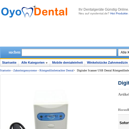
lhr Dentalgeräte Günstig Online
Neu auf oyodental.de?
Hot Produkte 
suchen
Startseite
Alle Kategorien
Mobile dentaleinheit
Winkelstücke Zahnmedizin
Startseite
-
Zahnröntgensysteme
-
Röntgenfilmbetrachter Dental
>
Digitaler Scanner USB Dental Röntgenfilmb
Digi
Artik
Herstel
Sofor