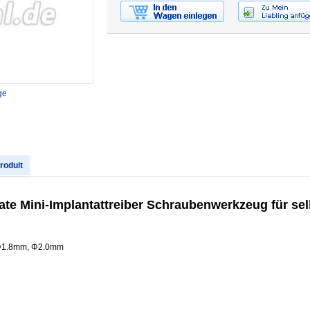
ge
produit
ate Mini-Implantattreiber Schraubenwerkzeug für se
 Φ1.8mm, Φ2.0mm