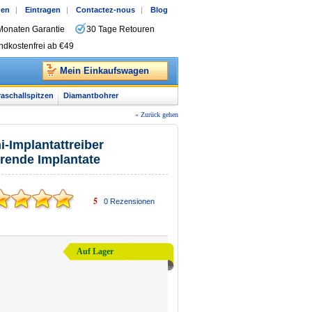
gen
|
Eintragen
|
Contactez-nous
|
Blog
Monaten Garantie
30 Tage Retouren
ndkostenfrei ab €49
Mein Einkaufswagen
raschallspitzen
Diamantbohrer
« Zurück gehen
i-Implantattreiber
rende Implantate
5
0
Rezensionen
Auf Lager