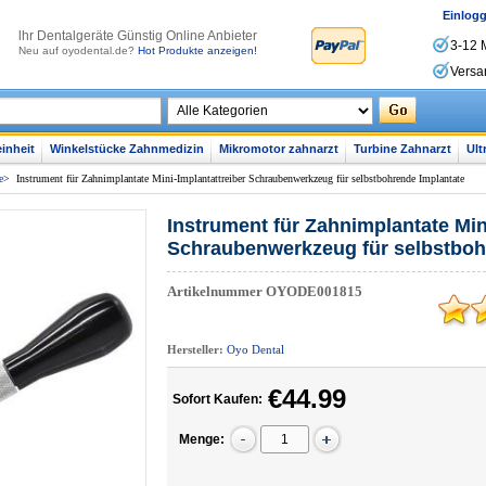
Einlog
lhr Dentalgeräte Günstig Online Anbieter
3-12 
Neu auf oyodental.de?
Hot Produkte anzeigen!
Versa
inheit
Winkelstücke Zahnmedizin
Mikromotor zahnarzt
Turbine Zahnarzt
Ult
e
>
Instrument für Zahnimplantate Mini-Implantattreiber Schraubenwerkzeug für selbstbohrende Implantate
Instrument für Zahnimplantate Min
Schraubenwerkzeug für selbstboh
Artikelnummer
OYODE001815
Hersteller:
Oyo Dental
€44.99
Sofort Kaufen:
Menge: