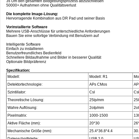
3s Um den gesamten Bildgebungsprozess abzuschließen
50000+ Aufnahmen ohne Qualitätsverlust
Die komplette Image-Lösung:
Hervorragende Kombination aus DR Pad und seiner Basis
Vorinstallierte Software
Mehrere USB-Anschlüsse für unterschiedliche Anforderungen
Bauen Sie eine sofortige Verbindung mit Benutzern auf
Intelligente Software
Einfach zu installieren
Benutzerfreundliches Bedienfeld
Schnellere Bildaufnahme und Bilder in besserer Qualität
Optionale Bildpräferenz
Spezifikation:
Modell:
Modell: R1
Mo
Detektortechnologie:
APs CMos
AP
Szintillator:
Csl
Cs
Theoretische Lösung:
25lp/mm
25
Wahre Auflösung:
2oIp/mm
2o
Pixelmatrix:
1000-1500
13
Aktive Fläche (mm):
20*30
26
Mechanische Größe (mm):
25.4*36.8*4.4
30
Datenschnittstelle:
USB 2.0
US