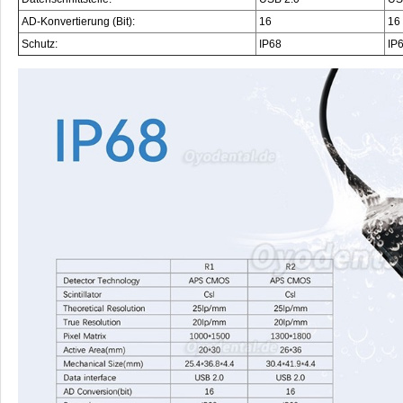
AD-Konvertierung (Bit):
16
16
Schutz:
IP68
IP