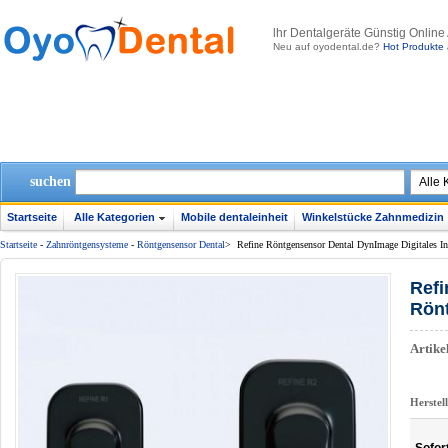
lhr Dentalgeräte Günstig Online
Neu auf oyodental.de?
Hot Produkte 
suchen
Startseite
Alle Kategorien
Mobile dentaleinheit
Winkelstücke Zahnmedizin
Startseite
-
Zahnröntgensysteme
-
Röntgensensor Dental
>
Refine Röntgensensor Dental DynImage Digitales In
Refi
Rön
Artik
Herstel