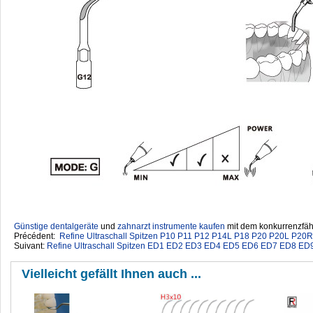
Günstige dentalgeräte
‎ und
zahnarzt instrumente kaufen
mit dem konkurrenzfähi
Précédent:
Refine Ultraschall Spitzen P10 P11 P12 P14L P18 P20 P20L P20
Suivant:
Refine Ultraschall Spitzen ED1 ED2 ED3 ED4 ED5 ED6 ED7 ED8 E
Vielleicht gefällt Ihnen auch ...