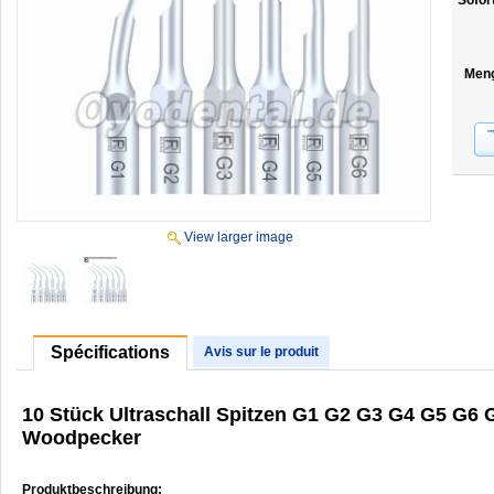
Sofor
Men
View larger image
Spécifications
Avis sur le produit
10 Stück Ultraschall Spitzen G1 G2 G3 G4 G5 G
Woodpecker
Produktbeschreibung: