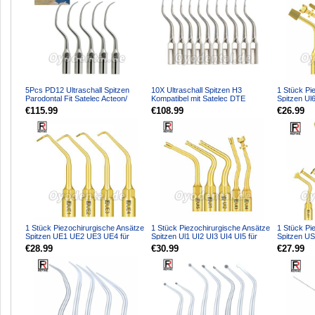
5Pcs PD12 Ultraschall Spitzen
10X Ultraschall Spitzen H3
1 Stück Pi
Parodontal Fit Satelec Acteon/
Kompatibel mit Satelec DTE
Spitzen Ul
woodpecker DTE Ultr...
Ultraschall Handstück
für Knoche
€115.99
€108.99
€26.99
1 Stück Piezochirurgische Ansätze
1 Stück Piezochirurgische Ansätze
1 Stück Pi
Spitzen UE1 UE2 UE3 UE4 für
Spitzen Ul1 UI2 UI3 UI4 UI5 für
Spitzen U
Knochenschneiden S...
Knochenschneid...
US3 US4 U
€28.99
€30.99
€27.99