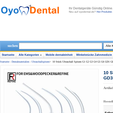
lhr Dentalgeräte Günstig Online
Neu auf oyodental.de?
Hot Produkte 
suchen
Startseite
Alle Kategorien
Mobile dentaleinheit
Winkelstücke Zahnmedizin
Startseite
-
Dentalmaterialien
-
Ultraschallspitzen
>
10 Stück Ultraschall Spitzen G1 G2 G3 G4 G5 G6 GD1
10 S
GD3
Artik
Herstel