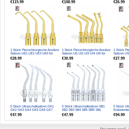
woodpecker DTE Ultr...
Ultraschall Handstück
für Knoche
€115.99
€108.99
€26.99
1 Stück Piezochirurgische Ansätze
1 Stück Piezochirurgische Ansätze
1 Stück Pi
Spitzen UE1 UE2 UE3 UE4 für
Spitzen Ul1 UI2 UI3 UI4 UI5 für
Spitzen U
Knochenschneiden S...
Knochenschneid...
US3 US4 U
€28.99
€30.99
€27.99
5 Stück Ultraschallspitzen GK1
5 Stück Ultraschallspitzen SB1
5 Stück Ult
GK2 GK3 GK4 GK5 GK6 GK7
SB2 SB3 SB4 SB5 SBR SBL
Endodontie
GK12 GK14 GK16 Kompatibel...
Kompatibel mit REFINE EMS...
mit REFINE
€47.99
€47.99
€94.99
Qui sommes-nous?
|