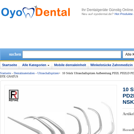
lhr Dentalgeräte Günstig Online
Neu auf oyodental.de?
Hot Produkte 
suchen
Startseite
Alle Kategorien
Mobile dentaleinheit
Winkelstücke Zahnmedizin
Startseite
-
Dentalmaterialien
-
Ultraschallspitzen
>
10 Stück Ultraschallspitzen Aufbereitung PD2L PD2
DTE GNATUS
10 S
PD2
NSK
Artik
Herstel