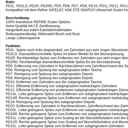
Notiz:
PD2L, PD2LD, PD2R, PD2RD, PD5, PD6, PD7, PD8, PD10, PD11, PD12, PD1
Kompatibel mit dem Refine SATELEC NSK DTE GNATUS Ultraschall-Scaler-Ha
Beschreibung:
100% brandneue REFINE-Scaler-Spitzen.
Hohe Qualität mit CE-Zertifizierung.
Hergestellt aus edlen Edelstahlmaterialien.
Reibungsbeständig. Widersteht Bruch und Rost.
Lange Lebensspanne
Funktion:
PD2L: Spitze nach links abgewinkelt, um Zahnstein aus sehr engen Wurzelzw
PD2LD: Diamantbeschichtete Spitze im linken Winkel für die Wurzelplanung.
PD2R: Rechtwinklige Spitze zum Entfernen von Zahnstein aus sehr engen Wu
PD2RD: Rechtwinklige diamantbeschichtete Spitze für die Wurzelplanung.
PD5: Entfernung von Zahnstein in Nachbarzähnen und Zahnfleischrand des Z
PD6: Reinigung und Spülung der subgingivalen tiefen Tasche.
PD7: Reinigung und Spülung des subgingivalen Depots.
PD8: Reinigung und Spülung des subgingivalen Depots.
PD10: Entfernen von Zahnstein aus der subgingivalen Tasche.
PD11: Effiziente Entfernung von subgingivalem hartnäckigem Zahnstein.
PD12: Effiziente Entfernung von posterioren subgingivalen hartnäckigen Zahns
PD14L: Links gebogene Spitze zum Entfernen von subgingivalem hartnäckige
PD14R: Rechts gebogene Spitze zum Entfernen von subgingivalem hartnäckig
PD18: Reinigung und Spülung des subgingivalen Depots.
PD20: Entfernung von Zahnstein in Nachbarzähnen, Zahnfleischrand des Zahnh
PD20L: Linke gebogene Spitze zum Entfernen von subgingivalem hartnäckige
PD20R: Rechts gebogene Spitze zum Entfernen von subgingivalem hartnäckig
PD21L: Links gebogene Spitze zum Scaling an der Wurzelbifurkation und der 
PD21R: Rechts gebogene Spitze zum Scaling auf Wurzelbifurkation und Wurze
PD22L: Links gebogene Spitze zum Entfernen von subgingivalem Zahnstein.