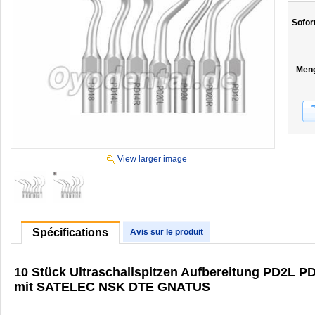
Sofor
Men
View larger image
Spécifications
Avis sur le produit
10 Stück Ultraschallspitzen Aufbereitung PD2
mit SATELEC NSK DTE GNATUS