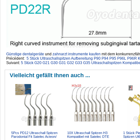
Günstige dentalgeräte
‎ und
zahnarzt instrumente kaufen
mit dem konkurrenzfähi
Précédent:
5 Stück Ultraschallspitzen Aufbereitung P90 P94 P95 P96L P9
Suivant:
5 Stück G20 G21 G30 G31 G32 G33 G35 Ultraschallspitzen Kompatib
Vielleicht gefällt Ihnen auch ...
5Pcs PD12 Ultraschall Spitzen
10X Ultraschall Spitzen H3
1 Stück Pi
Parodontal Fit Satelec Acteon/
Kompatibel mit Satelec DTE
Spitzen Ul