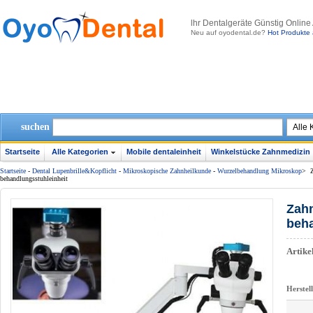
lhr Dentalgeräte Günstig Online
Neu auf oyodental.de?
Hot Produkte 
suchen
Startseite
Alle Kategorien
Mobile dentaleinheit
Winkelstücke Zahnmedizin
Startseite
-
Dental Lupenbrille&Kopflicht
-
Mikroskopische Zahnheilkunde
-
Wurzelbehandlung Mikroskop
>
behandlungsstuhleinheit
Zahn
beha
Artik
Herstel