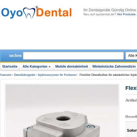
lhr Dentalgeräte Günstig Online
Neu auf oyodental.de?
Hot Produkte 
suchen
Startseite
Alle Kategorien
Mobile dentaleinheit
Winkelstücke Zahnmedizin
Startseite
-
Dentallaborgeräte
-
Injektionssystem für Prothesen
>
Flexibler Dentalkolben für zahnärztliches Inje
Flex
Artik
Herstel
Sofor