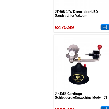
JT-69B 14W Dentallabor LED
Sandstrahler Vakuum
Staubsammler Proof Box & LED
Licht
€475.99
JinTai® Centifugal
Schleudergießmaschine Modell JT-
08