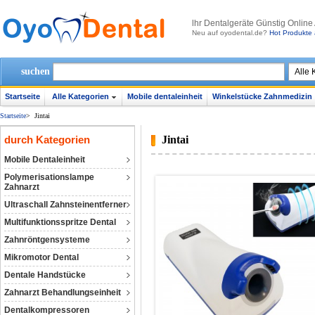
lhr Dentalgeräte Günstig Online
Neu auf oyodental.de?
Hot Produkte 
suchen
Startseite
Alle Kategorien
Mobile dentaleinheit
Winkelstücke Zahnmedizin
Startseite
>
Jintai
durch Kategorien
Jintai
Mobile Dentaleinheit
Polymerisationslampe
Zahnarzt
Ultraschall Zahnsteinentferner
Multifunktionsspritze Dental
Zahnröntgensysteme
Mikromotor Dental
Dentale Handstücke
Zahnarzt Behandlungseinheit
Dentalkompressoren‎