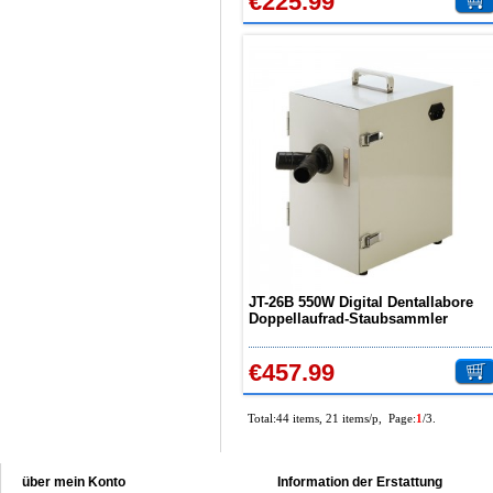
€225.99
JT-26B 550W Digital Dentallabore
Doppellaufrad-Staubsammler
Laborabsaugung Dental
€457.99
Total:44 items, 21 items/p, Page:
1
/3.
über mein Konto
Information der Erstattung