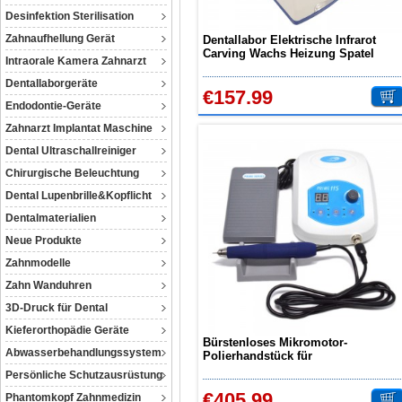
Desinfektion Sterilisation
Zahnaufhellung Gerät
Dentallabor Elektrische Infrarot
Carving Wachs Heizung Spatel
Intraorale Kamera Zahnarzt
Sensor Kein Flammenpotentiomete
JT-29B
Dentallaborgeräte
€157.99
Endodontie-Geräte
Zahnarzt Implantat Maschine
Dental Ultraschallreiniger
Chirurgische Beleuchtung
Dental Lupenbrille&Kopflicht
Dentalmaterialien
Neue Produkte
Zahnmodelle
Zahn Wanduhren
3D-Druck für Dental
Kieferorthopädie Geräte
Bürstenloses Mikromotor-
Abwasserbehandlungssystem
Polierhandstück für
Zahnheilkundelabore PRIME 115
Persönliche Schutzausrüstung
€405.99
Phantomkopf Zahnmedizin