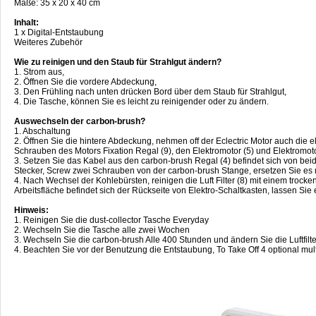
Maße: 35 x 20 x 40 cm
Inhalt:
1 x Digital-Entstaubung
Weiteres Zubehör
Wie zu reinigen und den Staub für Strahlgut ändern?
1. Strom aus,
2. Öffnen Sie die vordere Abdeckung,
3. Den Frühling nach unten drücken Bord über dem Staub für Strahlgut,
4. Die Tasche, können Sie es leicht zu reinigender oder zu ändern.
Auswechseln der carbon-brush?
1. Abschaltung
2. Öffnen Sie die hintere Abdeckung, nehmen off der Eclectric Motor auch die el
Schrauben des Motors Fixation Regal (9), den Elektromotor (5) und Elektromot
3. Setzen Sie das Kabel aus den carbon-brush Regal (4) befindet sich von bei
Stecker, Screw zwei Schrauben von der carbon-brush Stange, ersetzen Sie es 
4. Nach Wechsel der Kohlebürsten, reinigen die Luft Filter (8) mit einem trocke
Arbeitsfläche befindet sich der Rückseite von Elektro-Schaltkasten, lassen Sie 
Hinweis:
1. Reinigen Sie die dust-collector Tasche Everyday
2. Wechseln Sie die Tasche alle zwei Wochen
3. Wechseln Sie die carbon-brush Alle 400 Stunden und ändern Sie die Luftfilte
4. Beachten Sie vor der Benutzung die Entstaubung, To Take Off 4 optional mult