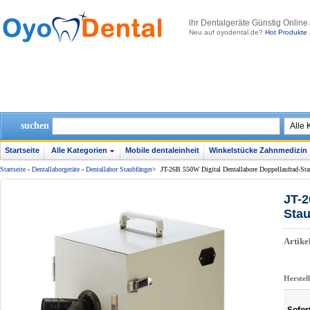
lhr Dentalgeräte Günstig Online
Neu auf oyodental.de?
Hot Produkte 
suchen
Startseite
Alle Kategorien
Mobile dentaleinheit
Winkelstücke Zahnmedizin
Startseite
-
Dentallaborgeräte
-
Dentallabor Staubfänger
>
JT-26B 550W Digital Dentallabore Doppellaufrad-St
JT-2
Sta
Artik
Herstel