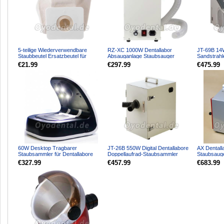
5-teilige Wiederverwendbare
RZ-XC 1000W Dentallabor
JT-69B 14
Staubbeutel Ersatzbeutel für
Absauganlage Staubsauger
Sandstrah
Dentallabor Absauganlag...
Staubabsaugung System
Staubsamm
€21.99
€297.99
€475.99
Lich...
60W Desktop Tragbarer
JT-26B 550W Digital Dentallabore
AX Dentall
Staubsammler für Dentallabore
Doppellaufrad-Staubsammler
Staubsauge
Kabelloser Staubsauger mit L...
Laborabsaugung Denta...
MX800
€327.99
€457.99
€683.99