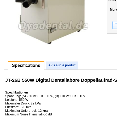
Sofor
Men
Spécifications
Avis sur le produit
JT-26B 550W Digital Dentallabore Doppellaufrad
Spezifikationen
Spannung: (A) 220 V/50Hz ± 10%, (B) 110 V/60Hz ± 10%
Leistung: 550 W
Maximaler Druck: 22 kPa
Luftstrom: 120 m/h
Maximaler Unterdruck: 12 kpa
Maximum Noise Intensität:-60 dB