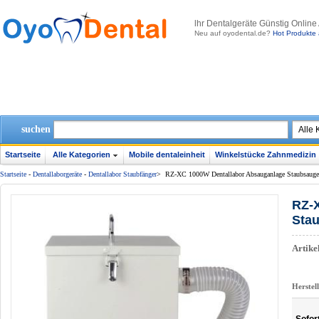
lhr Dentalgeräte Günstig Online
Neu auf oyodental.de?
Hot Produkte 
suchen
Startseite
Alle Kategorien
Mobile dentaleinheit
Winkelstücke Zahnmedizin
Startseite
-
Dentallaborgeräte
-
Dentallabor Staubfänger
>
RZ-XC 1000W Dentallabor Absauganlage Staubsauge
RZ-
Sta
Artik
Herstel