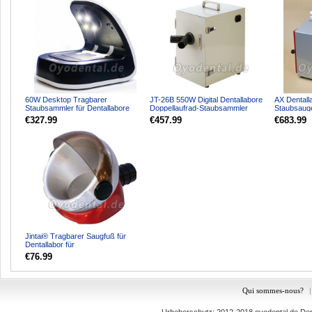
60W Desktop Tragbarer
JT-26B 550W Digital Dentallabore
AX Dentall
Staubsammler für Dentallabore
Doppellaufrad-Staubsammler
Staubsauge
Kabelloser Staubsauger mit L...
Laborabsaugung Denta...
MX800
€327.99
€457.99
€683.99
Jintai® Tragbarer Saugfuß für
Dentallabor für
Staubsammlergeräte JT-49
€76.99
Qui sommes-nous?
|
Urheberschutz: 2012-2018
oyodental.de
Dent