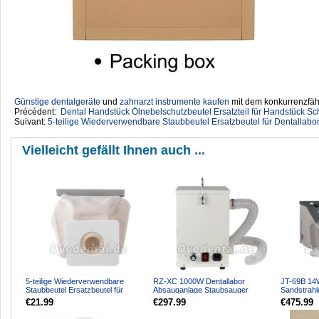
Günstige dentalgeräte
‎ und
zahnarzt instrumente kaufen
mit dem konkurrenzfähi
Précédent:
Dental Handstück Ölnebelschutzbeutel Ersatzteil für Handstück S
Suivant:
5-teilige Wiederverwendbare Staubbeutel Ersatzbeutel für Dentallab
Vielleicht gefällt Ihnen auch ...
5-teilige Wiederverwendbare
RZ-XC 1000W Dentallabor
JT-69B 14
Staubbeutel Ersatzbeutel für
Absauganlage Staubsauger
Sandstrah
Dentallabor Absauganlag...
Staubabsaugung System
Staubsamm
€21.99
€297.99
€475.99
Lich...