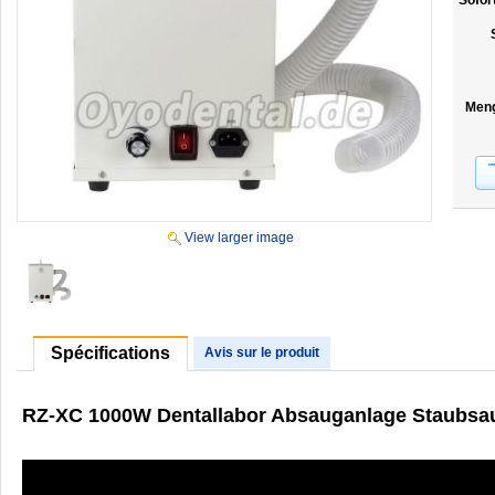
Sofor
Men
View larger image
Spécifications
Avis sur le produit
RZ-XC 1000W Dentallabor Absauganlage Staubs