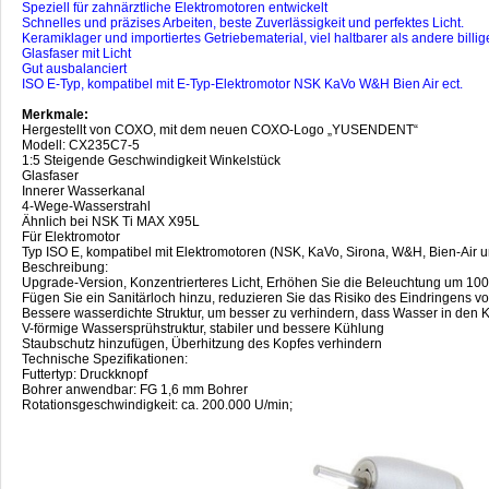
Speziell für zahnärztliche Elektromotoren entwickelt
Schnelles und präzises Arbeiten, beste Zuverlässigkeit und perfektes Licht.
Keramiklager und importiertes Getriebematerial, viel haltbarer als andere billig
Glasfaser mit Licht
Gut ausbalanciert
ISO E-Typ, kompatibel mit E-Typ-Elektromotor NSK KaVo W&H Bien Air ect.
Merkmale:
Hergestellt von COXO, mit dem neuen COXO-Logo „YUSENDENT“
Modell: CX235C7-5
1:5 Steigende Geschwindigkeit Winkelstück
Glasfaser
Innerer Wasserkanal
4-Wege-Wasserstrahl
Ähnlich bei NSK Ti MAX X95L
Für Elektromotor
Typ ISO E, kompatibel mit Elektromotoren (NSK, KaVo, Sirona, W&H, Bien-Air u
Beschreibung:
Upgrade-Version, Konzentrierteres Licht, Erhöhen Sie die Beleuchtung um 10
Fügen Sie ein Sanitärloch hinzu, reduzieren Sie das Risiko des Eindringens 
Bessere wasserdichte Struktur, um besser zu verhindern, dass Wasser in den K
V-förmige Wassersprühstruktur, stabiler und bessere Kühlung
Staubschutz hinzufügen, Überhitzung des Kopfes verhindern
Technische Spezifikationen:
Futtertyp: Druckknopf
Bohrer anwendbar: FG 1,6 mm Bohrer
Rotationsgeschwindigkeit: ca. 200.000 U/min;