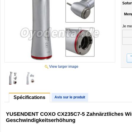
Sofor
Men
Je me
View larger image
Spécifications
Avis sur le produit
YUSENDENT COXO CX235C7-5 Zahnärztliches Wink
Geschwindigkeitserhöhung