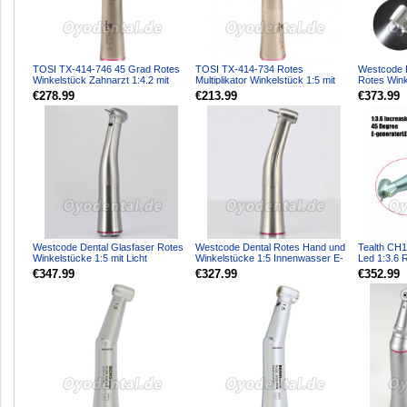
TOSI TX-414-746 45 Grad Rotes
TOSI TX-414-734 Rotes
Westcode D
Winkelstück Zahnarzt 1:4.2 mit
Multiplikator Winkelstück 1:5 mit
Rotes Winke
Licht
Licht Mini-Kopf
und Spray
€278.99
€213.99
€373.99
Westcode Dental Glasfaser Rotes
Westcode Dental Rotes Hand und
Tealth CH1
Winkelstücke 1:5 mit Licht
Winkelstücke 1:5 Innenwasser E-
Led 1:3.6 
Innenwasser E-Typ Dru...
Typ
Zahnarzt E
€347.99
€327.99
€352.99