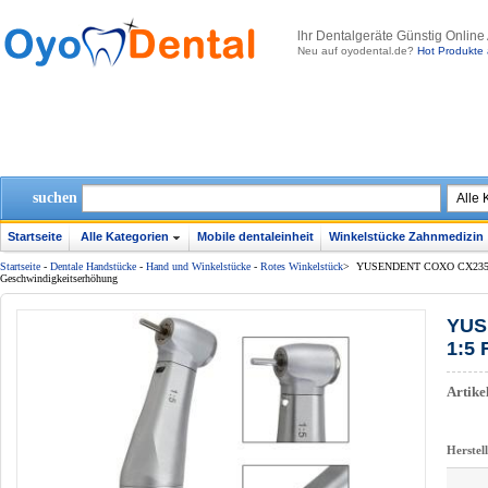
lhr Dentalgeräte Günstig Online
Neu auf oyodental.de?
Hot Produkte 
suchen
Startseite
Alle Kategorien
Mobile dentaleinheit
Winkelstücke Zahnmedizin
Startseite
-
Dentale Handstücke
-
Hand und Winkelstücke
-
Rotes Winkelstück
>
YUSENDENT COXO CX235C7-5 
Geschwindigkeitserhöhung
YUS
1:5 
Artik
Herstel