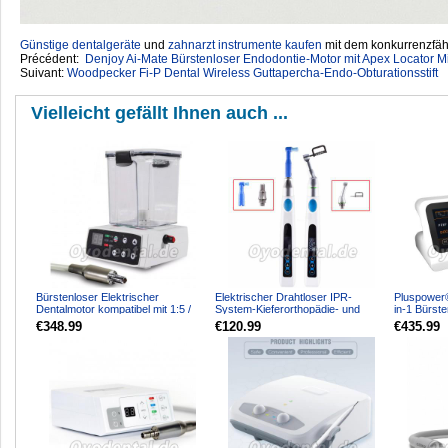
Günstige dentalgeräte
‎ und
zahnarzt instrumente kaufen
mit dem konkurrenzfähi
Précédent:
Denjoy Ai-Mate Bürstenloser Endodontie-Motor mit Apex Locator Mi
Suivant:
Woodpecker Fi-P Dental Wireless Guttapercha-Endo-Obturationsstift
Vielleicht gefällt Ihnen auch ...
Bürstenloser Elektrischer
Elektrischer Drahtloser IPR-
Pluspower®
Dentalmotor kompatibel mit 1:5 /
System-Kieferorthopädie- und
in-1 Bürste
1:1 / 16:1 Winkelstüc...
Poliermotor für Zahnärz...
Elektromoto
€348.99
€120.99
€435.99