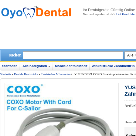
lhr Dentalgeräte Günstig Online
Neu auf oyodental.de?
Hot Produkte 
suchen
Startseite
Alle Kategorien
Mobile dentaleinheit
Winkelstücke Zahnmedizin
Startseite
-
Dentale Handstücke
-
Elektrischer Mikromotor
>
YUSENDENT COXO Ersatzimplantatmotor für da
YUS
Zah
Artik
Herstel