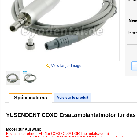
Sofor
Men
Je me
View larger image
Spécifications
Avis sur le produit
YUSENDENT COXO Ersatzimplantatmotor für das
Modell zur Auswahl:
Ersatzmotor ohne LED (für COXO C SAILOR Implantatsystem)