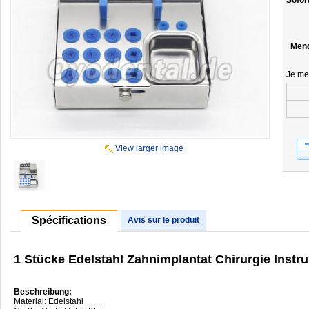
Sofor
Men
Je me
View larger image
Spécifications
Avis sur le produit
1 Stücke Edelstahl Zahnimplantat Chirurgie Inst
Beschreibung:
Material: Edelstahl