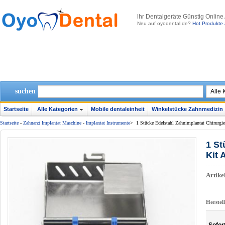
lhr Dentalgeräte Günstig Online
Neu auf oyodental.de?
Hot Produkte 
suchen
Startseite
Alle Kategorien
Mobile dentaleinheit
Winkelstücke Zahnmedizin
Startseite
-
Zahnarzt Implantat Maschine
-
Implantat Instrumente
>
1 Stücke Edelstahl Zahnimplantat Chirurgi
1 St
Kit
Artik
Herstel