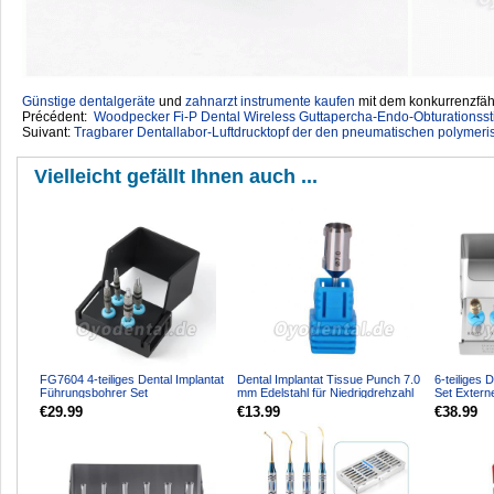
Günstige dentalgeräte
‎ und
zahnarzt instrumente kaufen
mit dem konkurrenzfähi
Précédent:
Woodpecker Fi-P Dental Wireless Guttapercha-Endo-Obturationssti
Suivant:
Tragbarer Dentallabor-Luftdrucktopf der den pneumatischen polymerisi
Vielleicht gefällt Ihnen auch ...
FG7604 4-teiliges Dental Implantat
Dental Implantat Tissue Punch 7.0
6-teiliges D
Führungsbohrer Set
mm Edelstahl für Niedrigdrehzahl
Set Externe
Positionsführung & Halskor...
Winkelstück
Diamantbes
€29.99
€13.99
€38.99