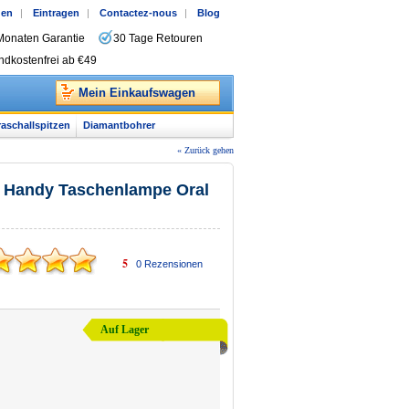
gen
|
Eintragen
|
Contactez-nous
|
Blog
Monaten Garantie
30 Tage Retouren
ndkostenfrei ab €49
Mein Einkaufswagen
raschallspitzen
Diamantbohrer
« Zurück gehen
ht Handy Taschenlampe Oral
5
0
Rezensionen
Auf Lager