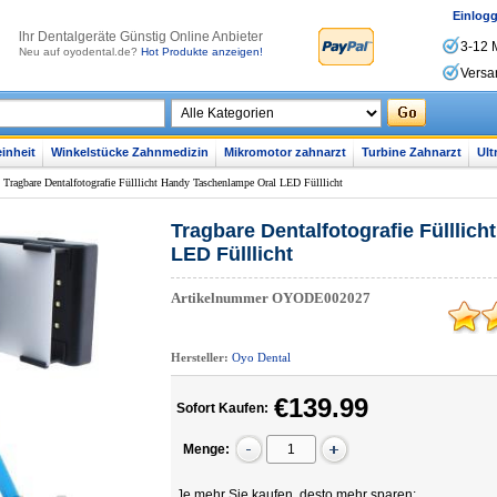
Einlog
lhr Dentalgeräte Günstig Online Anbieter
3-12 
Neu auf oyodental.de?
Hot Produkte anzeigen!
Versa
inheit
Winkelstücke Zahnmedizin
Mikromotor zahnarzt
Turbine Zahnarzt
Ult
>
Tragbare Dentalfotografie Fülllicht Handy Taschenlampe Oral LED Fülllicht
Tragbare Dentalfotografie Fülllic
LED Fülllicht
Artikelnummer
OYODE002027
Hersteller:
Oyo Dental
€139.99
Sofort Kaufen:
Menge:
Je mehr Sie kaufen, desto mehr sparen: