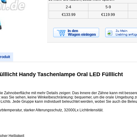
2-4
5-9
€133.99
€119.99
produit
ülllicht Handy Taschenlampe Oral LED Fülllicht
die Zahnoberfläche mit mehr Details zeigen: Das Innere der Zähne kann mit besser
st was Sie sehen, keine Winkelbeschränkung: bequemer, um die orale Umgebung z
-Lichts. Jede Gruppe kann individuell beleuchtet werden, wobei Sie auch die Bel
btemperatur, starker Alterungsschutz, 32000Lx Lichtintensität.
oher Helligkeit